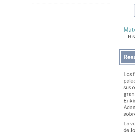
Mate
His
Res
Los 
pale
sus o
gran
Enkid
Ademá
sobre
La v
de Jo