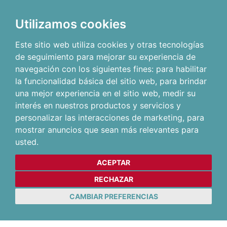
Utilizamos cookies
Este sitio web utiliza cookies y otras tecnologías
de seguimiento para mejorar su experiencia de
navegación con los siguientes fines:
para habilitar
la funcionalidad básica del sitio web
,
para brindar
una mejor experiencia en el sitio web
,
medir su
interés en nuestros productos y servicios y
personalizar las interacciones de marketing
,
para
mostrar anuncios que sean más relevantes para
usted
.
ACEPTAR
RECHAZAR
CAMBIAR PREFERENCIAS