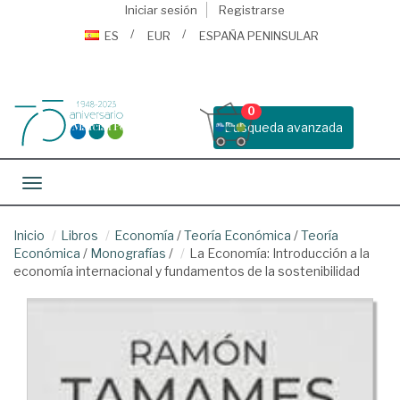
Iniciar sesión
Registrarse
ES
EUR
ESPAÑA PENINSULAR
0
Busqueda avanzada
Toggle navigation
Inicio
Libros
Economía
/
Teoría Económica
/
Teoría
Económica
/
Monografías
/
La Economía: Introducción a la
economía internacional y fundamentos de la sostenibilidad