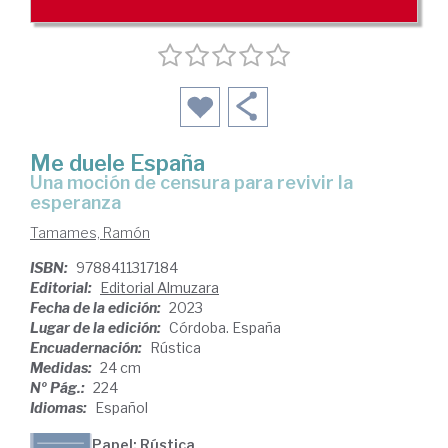
Me duele España
una moción de censura para revivir la
esperanza
Tamames, Ramón
ISBN:
9788411317184
Editorial:
Editorial Almuzara
Fecha de la edición:
2023
Lugar de la edición:
Córdoba. España
Encuadernación:
Rústica
Medidas:
24 cm
Nº Pág.:
224
Idiomas:
Español
Papel: Rústica