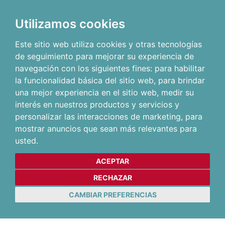
Utilizamos cookies
Este sitio web utiliza cookies y otras tecnologías
de seguimiento para mejorar su experiencia de
navegación con los siguientes fines:
para habilitar
la funcionalidad básica del sitio web
,
para brindar
una mejor experiencia en el sitio web
,
medir su
interés en nuestros productos y servicios y
personalizar las interacciones de marketing
,
para
mostrar anuncios que sean más relevantes para
usted
.
ACEPTAR
RECHAZAR
CAMBIAR PREFERENCIAS