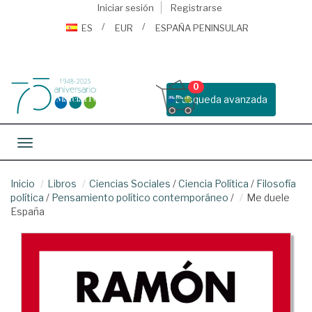
Iniciar sesión
Registrarse
ES
EUR
ESPAÑA PENINSULAR
0
Busqueda avanzada
Toggle navigation
Inicio
Libros
Ciencias Sociales
/
Ciencia Política
/
Filosofía
política
/
Pensamiento político contemporáneo
/
Me duele
España