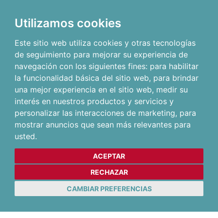
Utilizamos cookies
Este sitio web utiliza cookies y otras tecnologías
de seguimiento para mejorar su experiencia de
navegación con los siguientes fines:
para habilitar
la funcionalidad básica del sitio web
,
para brindar
una mejor experiencia en el sitio web
,
medir su
interés en nuestros productos y servicios y
personalizar las interacciones de marketing
,
para
mostrar anuncios que sean más relevantes para
usted
.
ACEPTAR
RECHAZAR
CAMBIAR PREFERENCIAS