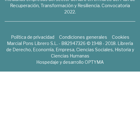
Recuperación, Transformación y Resiliencia. Convocatoria
2022.
Política de privacidad
Condiciones generales
Cookies
Marcial Pons Librero S.L. - B82947326 © 1948 - 2018. Librería
de Derecho, Economía, Empresa, Ciencias Sociales, Historia y
Ciencias Humanas
Hospedaje y desarrollo
OPTYMA