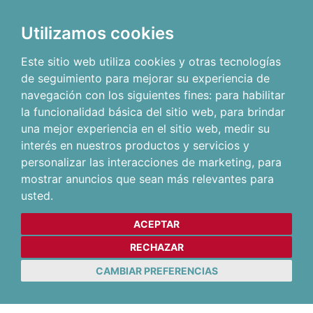
Utilizamos cookies
Este sitio web utiliza cookies y otras tecnologías
de seguimiento para mejorar su experiencia de
navegación con los siguientes fines:
para habilitar
la funcionalidad básica del sitio web
,
para brindar
una mejor experiencia en el sitio web
,
medir su
interés en nuestros productos y servicios y
personalizar las interacciones de marketing
,
para
mostrar anuncios que sean más relevantes para
usted
.
ACEPTAR
RECHAZAR
CAMBIAR PREFERENCIAS