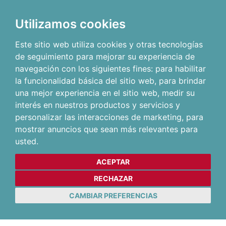
Utilizamos cookies
Este sitio web utiliza cookies y otras tecnologías
de seguimiento para mejorar su experiencia de
navegación con los siguientes fines:
para habilitar
la funcionalidad básica del sitio web
,
para brindar
una mejor experiencia en el sitio web
,
medir su
interés en nuestros productos y servicios y
personalizar las interacciones de marketing
,
para
mostrar anuncios que sean más relevantes para
usted
.
ACEPTAR
RECHAZAR
CAMBIAR PREFERENCIAS