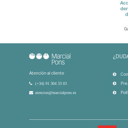
Acc
der
d
Ga
¿DUD
Atención al cliente
Com
Pre
(+34) 91 304 33 03
Polí
atencion@marcialpons.es