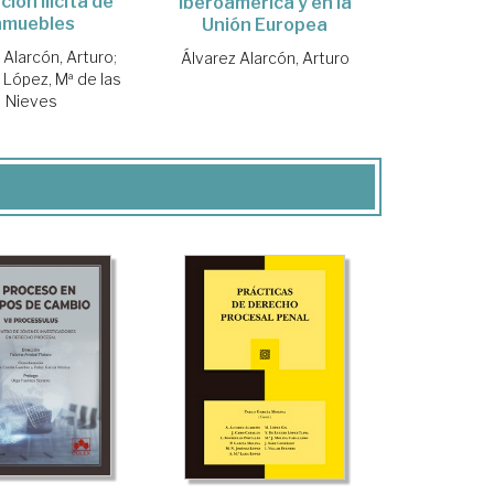
ión ilícita de
Iberoamérica y en la
nmuebles
Unión Europea
 Alarcón, Arturo
;
Álvarez Alarcón, Arturo
 López, Mª de las
Nieves