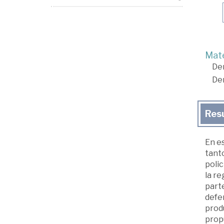
Mate
De
De
Res
En e
tanto
polic
la re
parte
defen
produ
prop