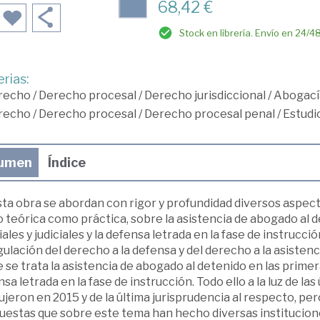
68,42 €
Stock en librería. Envío en 24/4
rias:
recho
/
Derecho procesal
/
Derecho jurisdiccional
/
Abogací
recho
/
Derecho procesal
/
Derecho procesal penal
/
Estudi
umen
Índice
sta obra se abordan con rigor y profundidad diversos aspect
 teórica como práctica, sobre la asistencia de abogado al d
iales y judiciales y la defensa letrada en la fase de instrucci
gulación del derecho a la defensa y del derecho a la asisten
 se trata la asistencia de abogado al detenido en las primeras 
sa letrada en la fase de instrucción. Todo ello a la luz de l
jeron en 2015 y de la última jurisprudencia al respecto, pero
uestas que sobre este tema han hecho diversas institucione