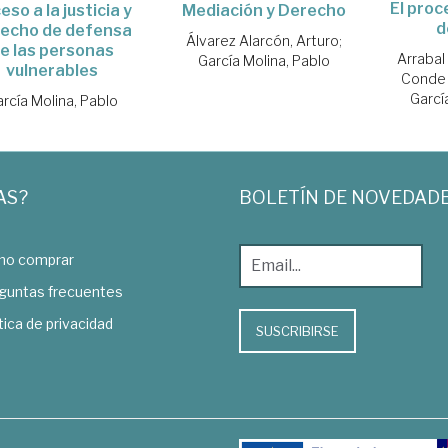
El proc
eso a la justicia y
Mediación y Derecho
d
echo de defensa
Álvarez Alarcón, Arturo
;
e las personas
Arrabal
García Molina, Pablo
vulnerables
Conde 
Garcí
rcía Molina, Pablo
AS?
BOLETÍN DE NOVEDAD
o comprar
guntas frecuentes
tica de privacidad
SUSCRIBIRSE