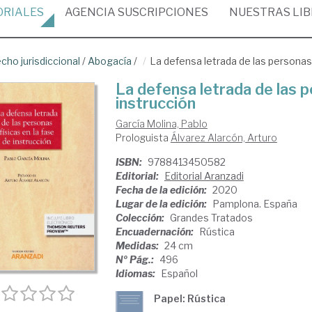
ORIALES
AGENCIA
SUSCRIPCIONES
NUESTRAS
LI
cho jurisdiccional
/
Abogacía
/
La defensa letrada de las personas 
La defensa letrada de las p
instrucción
García Molina, Pablo
Prologuista
Álvarez Alarcón, Arturo
ISBN:
9788413450582
Editorial:
Editorial Aranzadi
Fecha de la edición:
2020
Lugar de la edición:
Pamplona. España
Colección:
Grandes Tratados
Encuadernación:
Rústica
Medidas:
24 cm
Nº Pág.:
496
Idiomas:
Español
Papel: Rústica