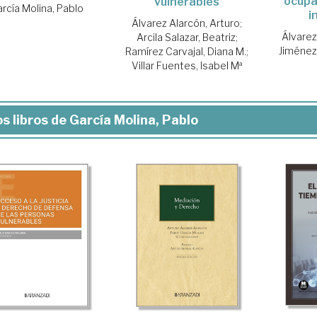
ocupac
vulnerables
rcía Molina, Pablo
i
Álvarez Alarcón, Arturo
;
Álvarez
Arcila Salazar, Beatriz
;
Jiménez
Ramírez Carvajal, Diana M.
;
Villar Fuentes, Isabel Mª
s libros de García Molina, Pablo