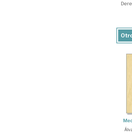
Dere
Otro
Med
Álv