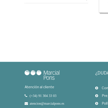
¿DUD
Atención al cliente
Com
Pre
(+34) 91 304 33 03
Polí
atencion@marcialpons.es