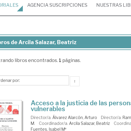
ORIALES
AGENCIA
SUSCRIPCIONES
NUESTRAS
LI
bros de Arcila Salazar, Beatriz
ros
trando
libros encontrados.
1
páginas.
ila
azar,
triz
↑
Acceso a la justicia de las perso
vulnerables
Director/a.
Álvarez Alarcón, Arturo
Director/a.
Ramí
M.
Coordinador/a.
Arcila Salazar, Beatriz
Coordin
Fuentes, Isabel Mª