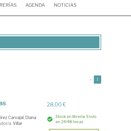
BRERÍAS
AGENDA
NOTICIAS
(current)
«
1
nas
28,00 €
Stock en librería. Envío
rez Carvajal, Diana
en 24/48 horas
ador/a.
Villar