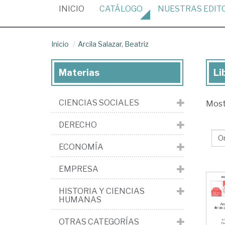
(CURRENT)
INICIO
CATÁLOGO
NUESTRAS
EDIT
Inicio
Arcila Salazar, Beatriz
Materias
Li
Lib
de
CIENCIAS SOCIALES
Mos
Arc
Sal
DERECHO
Bea
ECONOMÍA
EMPRESA
HISTORIA Y CIENCIAS
HUMANAS
OTRAS CATEGORÍAS