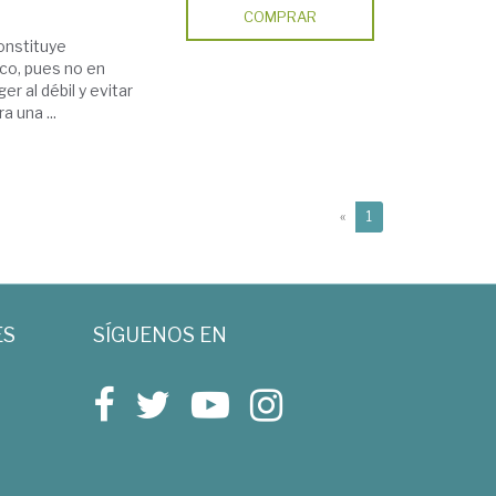
COMPRAR
constituye
co, pues no en
r al débil y evitar
a una ...
(current)
«
1
ES
SÍGUENOS EN