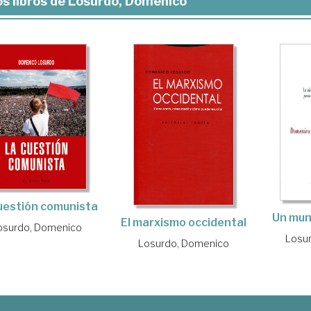
s libros de Losurdo, Domenico
uestión comunista
Un mun
El marxismo occidental
osurdo, Domenico
Losu
Losurdo, Domenico