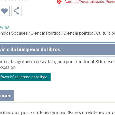
Agotado/Descatalogado. Puede 
rias:
ncias Sociales
/
Ciencia Política
/
Ciencia política
/
Cultura po
vicio de búsqueda de libros
bro está agotado o descatalogado por la editorial. Si lo des
 ocasión.
r favor búsquenme este libro
umen
rítica a lo que se entiende por pacifismo y no violencia en e