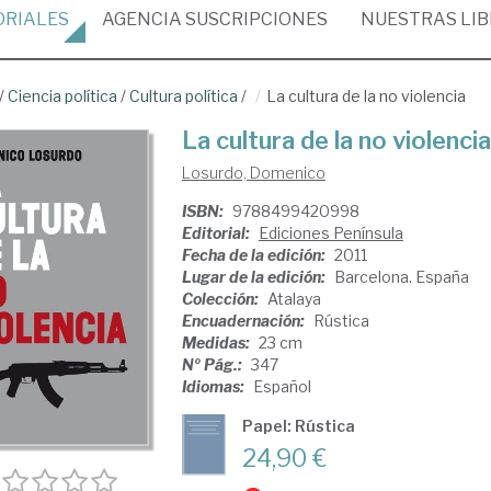
ORIALES
AGENCIA
SUSCRIPCIONES
NUESTRAS
LI
/
Ciencia política
/
Cultura política
/
La cultura de la no violencia
La cultura de la no violencia
Losurdo, Domenico
ISBN:
9788499420998
Editorial:
Ediciones Península
Fecha de la edición:
2011
Lugar de la edición:
Barcelona. España
Colección:
Atalaya
Encuadernación:
Rústica
Medidas:
23 cm
Nº Pág.:
347
Idiomas:
Español
Papel: Rústica
24,90 €