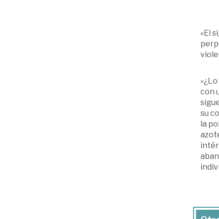
«El s
perpe
viole
«¿Lo
con u
sigue
su co
la po
azote
intér
aband
indi