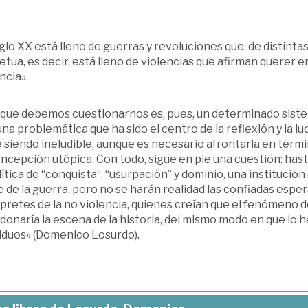
iglo XX está lleno de guerras y revoluciones que, de distint
tua, es decir, está lleno de violencias que afirman querer er
ncia».
 que debemos cuestionarnos es, pues, un determinado siste
na problemática que ha sido el centro de la reflexión y la 
 siendo ineludible, aunque es necesario afrontarla en térm
ncepción utópica. Con todo, sigue en pie una cuestión: hast
lítica de “conquista”, “usurpación” y dominio, una institució
 de la guerra, pero no se harán realidad las confiadas espe
pretes de la no violencia, quienes creían que el fenómeno d
onaría la escena de la historia, del mismo modo en que lo 
viduos» (Domenico Losurdo).