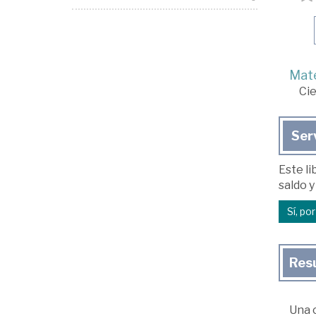
Mate
Cie
Ser
Este li
saldo y
Sí, po
Res
Una c