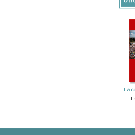
Otro
La c
L