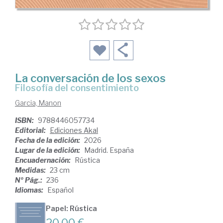
La conversación de los sexos
Filosofía del consentimiento
Garcia, Manon
ISBN:
9788446057734
Editorial:
Ediciones Akal
Fecha de la edición:
2026
Lugar de la edición:
Madrid. España
Encuadernación:
Rústica
Medidas:
23 cm
Nº Pág.:
236
Idiomas:
Español
Papel: Rústica
20,00 €