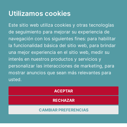
Utilizamos cookies
Este sitio web utiliza cookies y otras tecnologías
de seguimiento para mejorar su experiencia de
navegación con los siguientes fines:
para habilitar
la funcionalidad básica del sitio web
,
para brindar
una mejor experiencia en el sitio web
,
medir su
interés en nuestros productos y servicios y
personalizar las interacciones de marketing
,
para
mostrar anuncios que sean más relevantes para
usted
.
ACEPTAR
RECHAZAR
CAMBIAR PREFERENCIAS