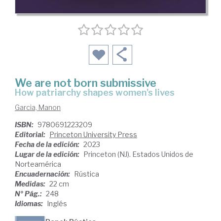
We are not born submissive
how patriarchy shapes women's lives
Garcia, Manon
ISBN:
9780691223209
Editorial:
Princeton University Press
Fecha de la edición:
2023
Lugar de la edición:
Princeton (NJ). Estados Unidos de
Norteamérica
Encuadernación:
Rústica
Medidas:
22 cm
Nº Pág.:
248
Idiomas:
Inglés