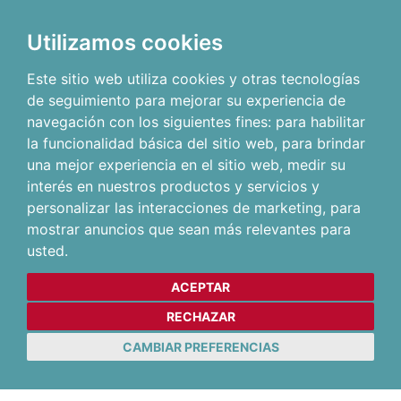
Utilizamos cookies
Este sitio web utiliza cookies y otras tecnologías
de seguimiento para mejorar su experiencia de
navegación con los siguientes fines:
para habilitar
la funcionalidad básica del sitio web
,
para brindar
una mejor experiencia en el sitio web
,
medir su
interés en nuestros productos y servicios y
personalizar las interacciones de marketing
,
para
mostrar anuncios que sean más relevantes para
usted
.
ACEPTAR
RECHAZAR
CAMBIAR PREFERENCIAS