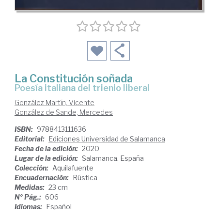
La Constitución soñada
poesía italiana del trienio liberal
González Martín, Vicente
González de Sande, Mercedes
ISBN:
9788413111636
Editorial:
Ediciones Universidad de Salamanca
Fecha de la edición:
2020
Lugar de la edición:
Salamanca. España
Colección:
Aquilafuente
Encuadernación:
Rústica
Medidas:
23 cm
Nº Pág.:
606
Idiomas:
Español