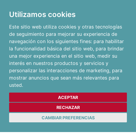
Utilizamos cookies
Este sitio web utiliza cookies y otras tecnologías
de seguimiento para mejorar su experiencia de
navegación con los siguientes fines:
para habilitar
la funcionalidad básica del sitio web
,
para brindar
una mejor experiencia en el sitio web
,
medir su
interés en nuestros productos y servicios y
personalizar las interacciones de marketing
,
para
mostrar anuncios que sean más relevantes para
usted
.
ACEPTAR
RECHAZAR
CAMBIAR PREFERENCIAS