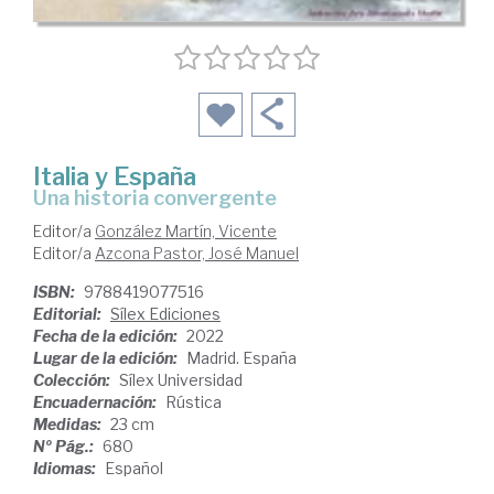
Italia y España
una historia convergente
Editor/a
González Martín, Vicente
Editor/a
Azcona Pastor, José Manuel
ISBN:
9788419077516
Editorial:
Sílex Ediciones
Fecha de la edición:
2022
Lugar de la edición:
Madrid. España
Colección:
Sílex Universidad
Encuadernación:
Rústica
Medidas:
23 cm
Nº Pág.:
680
Idiomas:
Español