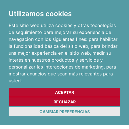
Utilizamos cookies
Este sitio web utiliza cookies y otras tecnologías
de seguimiento para mejorar su experiencia de
navegación con los siguientes fines:
para habilitar
la funcionalidad básica del sitio web
,
para brindar
una mejor experiencia en el sitio web
,
medir su
interés en nuestros productos y servicios y
personalizar las interacciones de marketing
,
para
mostrar anuncios que sean más relevantes para
usted
.
ACEPTAR
RECHAZAR
CAMBIAR PREFERENCIAS