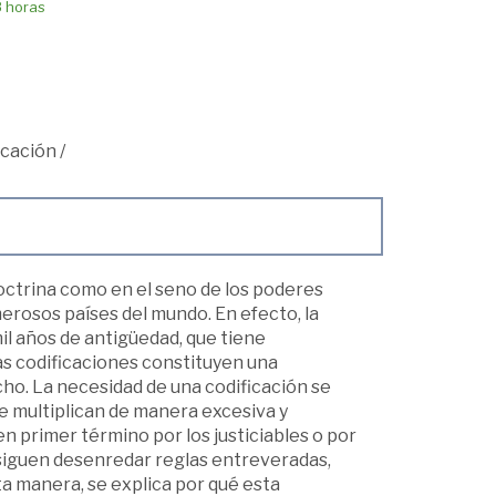
8 horas
icación
/
octrina como en el seno de los poderes
erosos países del mundo. En efecto, la
l años de antigüedad, que tiene
Las codificaciones constituyen una
cho. La necesidad de una codificación se
e multiplican de manera excesiva y
n primer término por los justiciables o por
nsiguen desenredar reglas entreveradas,
ta manera, se explica por qué esta