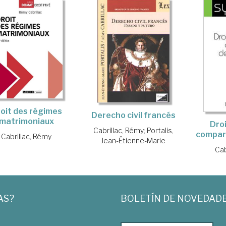
oit des régimes
Derecho civil francés
matrimoniaux
Dro
Cabrillac, Rémy
;
Portalis,
compar
Cabrillac, Rémy
Jean-Étienne-Marie
Cab
AS?
BOLETÍN DE NOVEDAD