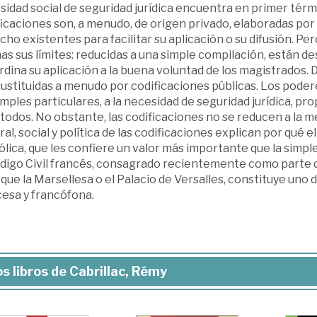
idad social de seguridad jurídica encuentra en primer térm
icaciones son, a menudo, de origen privado, elaboradas por u
ho existentes para facilitar su aplicación o su difusión. Per
s sus límites: reducidas a una simple compilación, están des
dina su aplicación a la buena voluntad de los magistrados. 
sustituidas a menudo por codificaciones públicas. Los pode
imples particulares, a la necesidad de seguridad jurídica, p
todos. No obstante, las codificaciones no se reducen a la m
ral, social y política de las codificaciones explican por qué 
lica, que les confiere un valor más importante que la simple
digo Civil francés, consagrado recientemente como parte de
 que la Marsellesa o el Palacio de Versalles, constituye uno 
cesa y francófona.
s libros de Cabrillac, Rémy