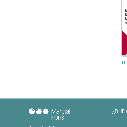
Dr
¿DUD