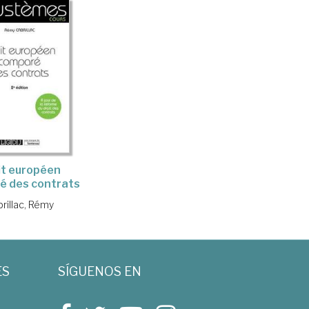
it européen
é des contrats
rillac, Rémy
ES
SÍGUENOS EN