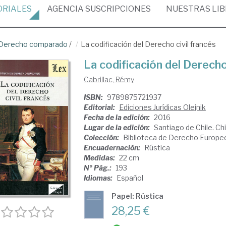
ORIALES
AGENCIA
SUSCRIPCIONES
NUESTRAS
LI
Derecho comparado
/
La codificación del Derecho civil francés
La codificación del Derecho
Cabrillac, Rémy
ISBN:
9789875721937
Editorial:
Ediciones Jurídicas Olejnik
Fecha de la edición:
2016
Lugar de la edición:
Santiago de Chile. Chi
Colección:
Biblioteca de Derecho Europe
Encuadernación:
Rústica
Medidas:
22 cm
Nº Pág.:
193
Idiomas:
Español
Papel: Rústica
28,25 €