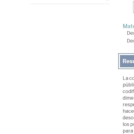
Mate
De
De
Res
La c
públi
codi
dimen
respu
hace
desor
los 
para 