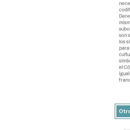
neces
codif
Derec
misma
subor
son 
los s
para 
cultu
simbó
el Có
igual
fran
Otro