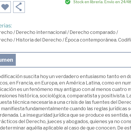
Stock en librería. Envío en 24/4
rias:
recho
/
Derecho internacional
/
Derecho comparado
/
recho
/
Historia del Derecho
/
Época contemporánea. Codif
umen
odificación suscita hoy un verdadero entusiasmo tanto en d
cos, en Francia, en Europa, en América Latina, como en num
ficación es un fenómeno muy antiguo con al menos cuatro mi
siones histórica, sociológica, comparatista y positivista. 
esta técnica necesaria a una crisis de las fuentes del Dere
 manifiesta fundamentalmente cuando las reglas jurídicas s
denada. La inseguridad jurídica que se produce es sentida, e
prácticos del Derecho, jueces y abogados, quienes ya no co
determinar aquélla aplicable al caso de que conocen. De es