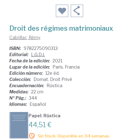
Droit des régimes matrimoniaux
Cabrillac, Rémy
ISBN:
9782275090313
Editorial:
L.G.D.J.
Fecha de la edición:
2021
Lugar de la edición:
Paris. Francia
Edición número:
12e éd.
Colección:
Domat. Droit Privé
Encuadernación:
Rústica
Medidas:
22 cm
Nº Pág.:
344
Idiomas:
Español
Papel: Rústica
44,51 €
Sin Stock. Disponible en 3/4 semanas.