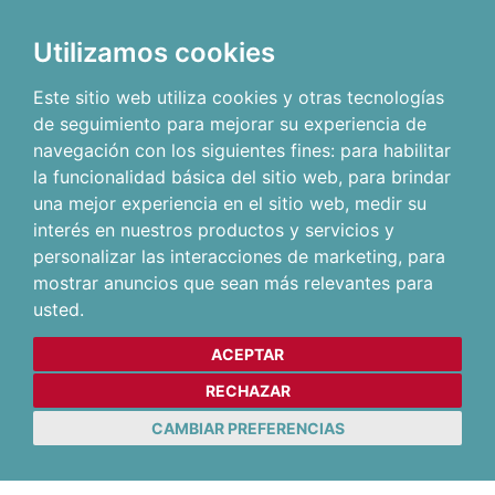
Utilizamos cookies
Este sitio web utiliza cookies y otras tecnologías
de seguimiento para mejorar su experiencia de
navegación con los siguientes fines:
para habilitar
la funcionalidad básica del sitio web
,
para brindar
una mejor experiencia en el sitio web
,
medir su
interés en nuestros productos y servicios y
personalizar las interacciones de marketing
,
para
mostrar anuncios que sean más relevantes para
usted
.
ACEPTAR
RECHAZAR
CAMBIAR PREFERENCIAS