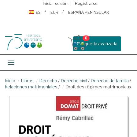
Iniciar sesión
Registrarse
ES
EUR
ESPAÑA PENINSULAR
0
Busqueda avanzada
Toggle navigation
Inicio
Libros
Derecho
/
Derecho civil
/
Derecho de familia
/
Relaciones matrimoniales
/
Droit des régimes matrimoniaux