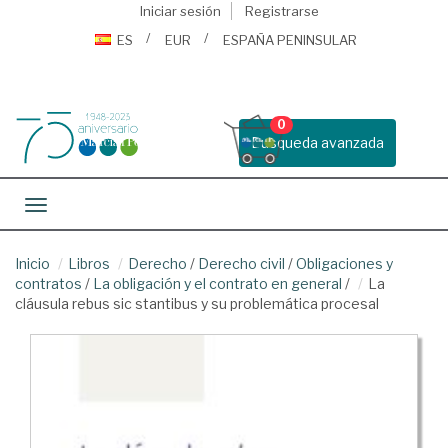
Iniciar sesión
Registrarse
ES
EUR
ESPAÑA PENINSULAR
0
Busqueda avanzada
Toggle navigation
Inicio
Libros
Derecho
/
Derecho civil
/
Obligaciones y
contratos
/
La obligación y el contrato en general
/
La
cláusula rebus sic stantibus y su problemática procesal