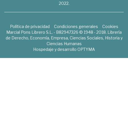
2022.
Política de privacidad
Condiciones generales
Cookies
Marcial Pons Librero S.L. - B82947326 © 1948 - 2018. Librería
de Derecho, Economía, Empresa, Ciencias Sociales, Historia y
Ciencias Humanas
Hospedaje y desarrollo
OPTYMA