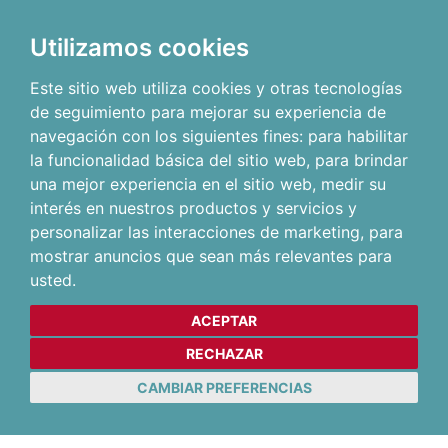
Utilizamos cookies
Este sitio web utiliza cookies y otras tecnologías
de seguimiento para mejorar su experiencia de
navegación con los siguientes fines:
para habilitar
la funcionalidad básica del sitio web
,
para brindar
una mejor experiencia en el sitio web
,
medir su
interés en nuestros productos y servicios y
personalizar las interacciones de marketing
,
para
mostrar anuncios que sean más relevantes para
usted
.
ACEPTAR
RECHAZAR
CAMBIAR PREFERENCIAS