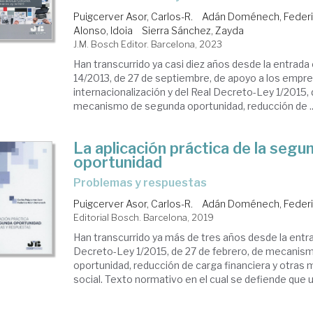
Puigcerver Asor, Carlos-R.
Adán Doménech, Feder
Alonso, Idoia
Sierra Sánchez, Zayda
J.M. Bosch Editor. Barcelona, 2023
Han transcurrido ya casi diez años desde la entrada 
14/2013, de 27 de septiembre, de apoyo a los empr
internacionalización y del Real Decreto-Ley 1/2015, 
mecanismo de segunda oportunidad, reducción de ..
La aplicación práctica de la segu
oportunidad
problemas y respuestas
Puigcerver Asor, Carlos-R.
Adán Doménech, Feder
Editorial Bosch. Barcelona, 2019
Han transcurrido ya más de tres años desde la entra
Decreto-Ley 1/2015, de 27 de febrero, de mecanis
oportunidad, reducción de carga financiera y otras
social. Texto normativo en el cual se defiende que un