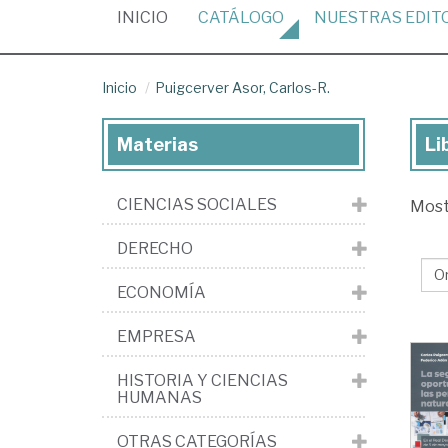
(CURRENT)
INICIO
CATÁLOGO
NUESTRAS
EDIT
Inicio
Puigcerver Asor, Carlos-R.
Materias
Li
Lib
de
CIENCIAS SOCIALES
Mos
Pu
Aso
DERECHO
Car
ECONOMÍA
R.
EMPRESA
HISTORIA Y CIENCIAS
HUMANAS
OTRAS CATEGORÍAS