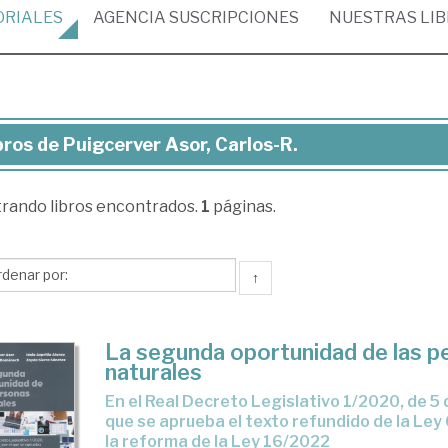
ORIALES
AGENCIA
SUSCRIPCIONES
NUESTRAS
LI
bros de Puigcerver Asor, Carlos-R.
ros
trando
libros encontrados.
1
páginas.
igcerver
r,
los-
↑
La segunda oportunidad de las p
naturales
en el Real Decreto Legislativo 1/2020, de 5 de mayo, por el
que se aprueba el texto refundido de la Ley
la reforma de la Ley 16/2022