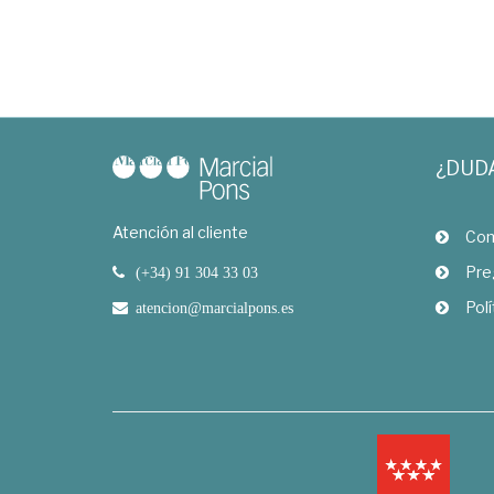
¿DUD
Atención al cliente
Com
Pre
(+34) 91 304 33 03
Polí
atencion@marcialpons.es