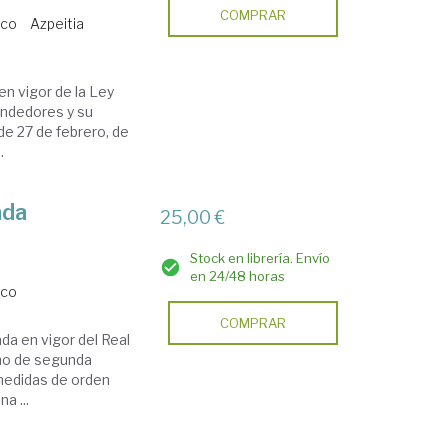
COMPRAR
ico
Azpeitia
en vigor de la Ley
endedores y su
de 27 de febrero, de
.
nda
25,00 €
Stock en librería. Envío
en 24/48 horas
ico
COMPRAR
da en vigor del Real
mo de segunda
 medidas de orden
a ...