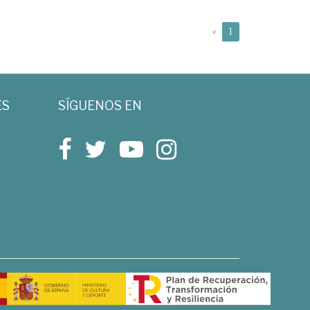
(current)
«
1
ES
SÍGUENOS EN