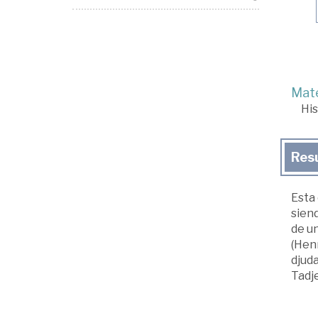
Mate
His
Res
Esta 
sien
de un
(Henr
djud
Tadje