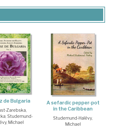
z de Bulgaria
A sefardic pepper-pot
in the Caribbean
st-Zarebska,
zka
;
Studemund-
Studemund-Halévy,
évy, Michael
Michael