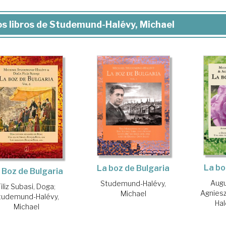
s libros de Studemund-Halévy, Michael
La bo
La boz de Bulgaria
 Boz de Bulgaria
Augu
Studemund-Halévy,
Filiz Subasi, Doga
;
Agnies
Michael
tudemund-Halévy,
Hal
Michael