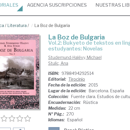
ORIALES
AGENCIA
SUSCRIPCIONES
NUESTRAS
LI
ica
/
Literatura
/
La Boz de Bulgaria
La Boz de Bulgaria
Vol.2: Bukyeto de tekstos en lingua sefardí. Livro de lektura para
estudyantes: Novelas
Studemund-Halévy, Michael
Stulic, Ana
ISBN:
9788494292514
Editorial:
Tirocinio
Fecha de la edición:
2015
Lugar de la edición:
Barcelona. España
Colección:
Fuente clara. Estudios de cultu
Encuadernación:
Rústica
Medidas:
22 cm
Nº Pág.:
270
Idiomas:
Español