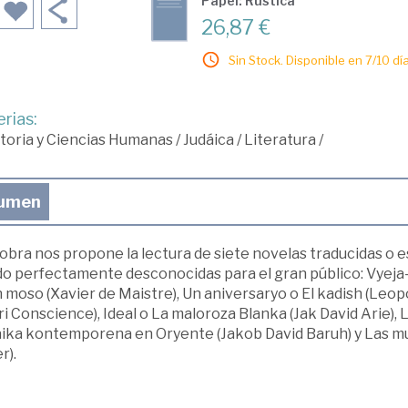
Papel: Rústica
26,87 €
Sin Stock. Disponible en 7/10 día
rias:
toria y Ciencias Humanas
/
Judáica
/
Literatura
/
umen
obra nos propone la lectura de siete novelas traducidas o e
do perfectamente desconocidas para el gran público: Vyeja-
 moso (Xavier de Maistre), Un aniversaryo o El kadish (Leop
i Conscience), Ideal o La maloroza Blanka (Jak David Arie), 
aika kontemporena en Oryente (Jakob David Baruh) y Las m
r).