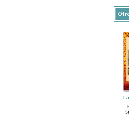
Otro
La
S