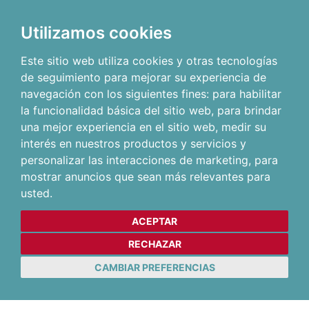
Utilizamos cookies
Este sitio web utiliza cookies y otras tecnologías
de seguimiento para mejorar su experiencia de
navegación con los siguientes fines:
para habilitar
la funcionalidad básica del sitio web
,
para brindar
una mejor experiencia en el sitio web
,
medir su
interés en nuestros productos y servicios y
personalizar las interacciones de marketing
,
para
mostrar anuncios que sean más relevantes para
usted
.
ACEPTAR
RECHAZAR
CAMBIAR PREFERENCIAS