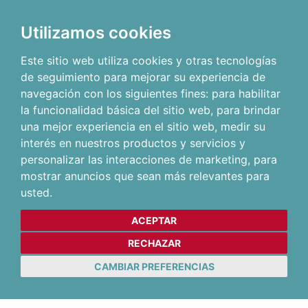
Utilizamos cookies
Este sitio web utiliza cookies y otras tecnologías
de seguimiento para mejorar su experiencia de
navegación con los siguientes fines:
para habilitar
la funcionalidad básica del sitio web
,
para brindar
una mejor experiencia en el sitio web
,
medir su
interés en nuestros productos y servicios y
personalizar las interacciones de marketing
,
para
mostrar anuncios que sean más relevantes para
usted
.
ACEPTAR
RECHAZAR
CAMBIAR PREFERENCIAS