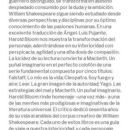
guerrero distinguido, se transforma en asesino
despiadado consumido por la duda y la ambición.
William Shakespeare sigue siendo estudiado desde
diversas perspectivas y disciplinas por su óptimo
conocimiento de las pasiones humanas. En una
excelente traducción de Ángel-Luis Pujante,
Harold Bloom nos muestra la transformación del
personaje, adentrándose en su interioridad con
perspicacia, agilidad y una alta dosis de compasión.
La lucidez de su lectura convierte a Macbeth. Un
puñal imaginario en el perfecto colofón de una
serie fundamental compuesta por cinco títulos:
Falstaff. Lo mío es la vida; Cleopatra. Soy fuego y
aire; Lear. La gran imagen de la autoridad; Yago. Las
estrategias del mal y Macbeth. Un puñal imaginario.
Harold Bloom rinde homenaje –una vez más– a una
de las mentes más prodigiosas e imaginativas de la
literatura universal. El crítico dedicó sesenta años
de su vida al análisis del corpus creativo de William
Shakespeare. Cada uno de estos libros es una guía
de viaje a nuestra interioridad, y cada personaje