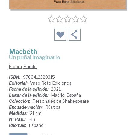
Macbeth
un puñal imaginario
Bloom, Harold
ISBN:
9788412329315
Editorial:
Vaso Roto Ediciones
Fecha de la edición:
2021
Lugar de la edición:
Madrid. España
Colección:
Personajes de Shakespeare
Encuadernación:
Rústica
Medidas:
21 cm
Nº Pág.:
148
Idiomas:
Español