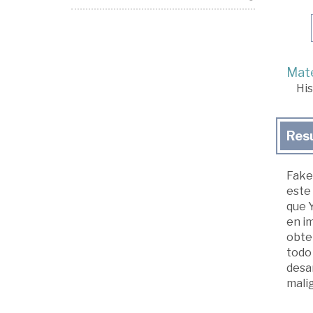
Mate
His
Res
Fake 
este 
que Y
en im
obte
todo 
desa
malig