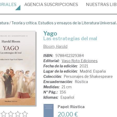
ORIALES
AGENCIA
SUSCRIPCIONES
NUESTRAS
LI
atura
/
Teoría y crítica. Estudios y ensayos de la Literatura Universal
Yago
las estrategias del mal
Bloom, Harold
ISBN:
9788412329384
Editorial:
Vaso Roto Ediciones
Fecha de la edición:
2021
Lugar de la edición:
Madrid. España
Colección:
Personajes de Shakespeare
Encuadernación:
Rústica
Medidas:
21 cm
Nº Pág.:
156
Idiomas:
Español
Papel: Rústica
20,00 €