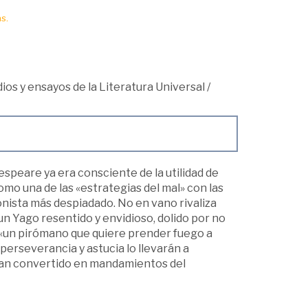
s.
udios y ensayos de la Literatura Universal
/
speare ya era consciente de la utilidad de
como una de las «estrategias del mal» con las
onista más despiadado. No en vano rivaliza
 un Yago resentido y envidioso, dolido por no
 «un pirómano que quiere prender fuego a
perseverancia y astucia lo llevarán a
 han convertido en mandamientos del