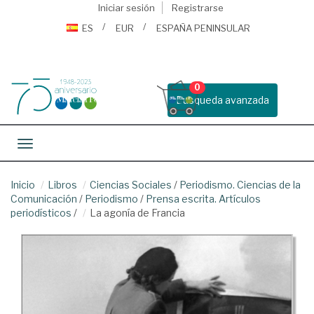
Iniciar sesión
Registrarse
ES
EUR
ESPAÑA PENINSULAR
0
Busqueda avanzada
Toggle navigation
Inicio
Libros
Ciencias Sociales
/
Periodismo. Ciencias de la
Comunicación
/
Periodismo
/
Prensa escrita. Artículos
periodísticos
/
La agonía de Francia