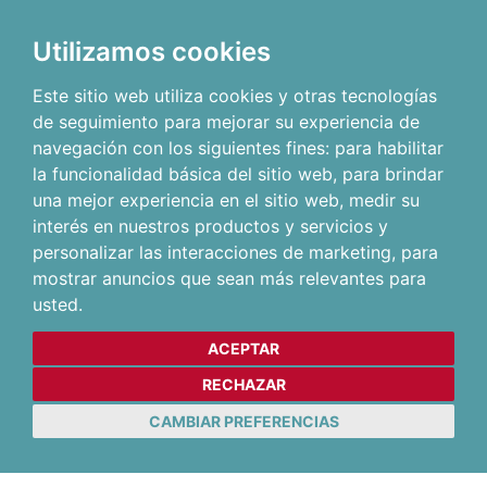
Utilizamos cookies
Este sitio web utiliza cookies y otras tecnologías
de seguimiento para mejorar su experiencia de
navegación con los siguientes fines:
para habilitar
la funcionalidad básica del sitio web
,
para brindar
una mejor experiencia en el sitio web
,
medir su
interés en nuestros productos y servicios y
personalizar las interacciones de marketing
,
para
mostrar anuncios que sean más relevantes para
usted
.
ACEPTAR
RECHAZAR
CAMBIAR PREFERENCIAS