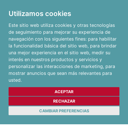
Utilizamos cookies
Este sitio web utiliza cookies y otras tecnologías
de seguimiento para mejorar su experiencia de
navegación con los siguientes fines:
para habilitar
la funcionalidad básica del sitio web
,
para brindar
una mejor experiencia en el sitio web
,
medir su
interés en nuestros productos y servicios y
personalizar las interacciones de marketing
,
para
mostrar anuncios que sean más relevantes para
usted
.
ACEPTAR
RECHAZAR
CAMBIAR PREFERENCIAS