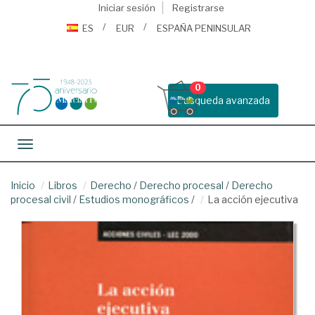
Iniciar sesión
Registrarse
ES
EUR
ESPAÑA PENINSULAR
0
Busqueda avanzada
Toggle navigation
Inicio
Libros
Derecho
/
Derecho procesal
/
Derecho
procesal civil
/
Estudios monográficos
/
La acción ejecutiva