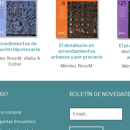
ocedimientos de
El desahucio en
El p
ución hipotecaria
arrendamientos
dec
urbanos y por precario
a
ez, Rosa M.
;
Vilalta, A.
Esther
Méndez, Rosa M.
Mén
AS?
BOLETÍN DE NOVEDAD
o comprar
guntas frecuentes