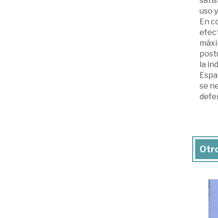
satis
uso y
En co
efect
máxim
postu
la i
Espa
se ne
defe
Otro