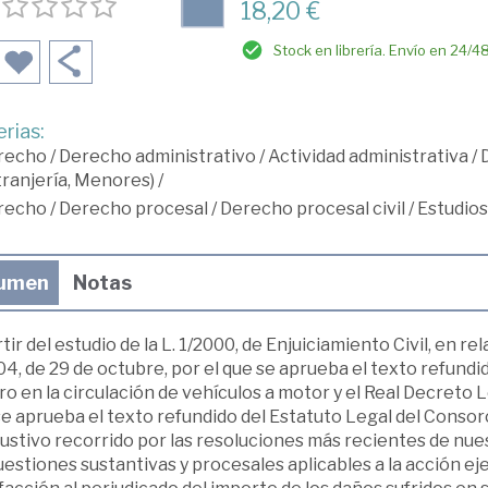
18,20 €
Stock en librería. Envío en 24/4
rias:
recho
/
Derecho administrativo
/
Actividad administrativa
/
D
ranjería, Menores)
/
recho
/
Derecho procesal
/
Derecho procesal civil
/
Estudio
umen
Notas
tir del estudio de la L. 1/2000, de Enjuiciamiento Civil, en r
4, de 29 de octubre, por el que se aprueba el texto refundid
o en la circulación de vehículos a motor y el Real Decreto L
se aprueba el texto refundido del Estatuto Legal del Conso
stivo recorrido por las resoluciones más recientes de nues
uestiones sustantivas y procesales aplicables a la acción eje