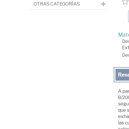
OTRAS CATEGORÍAS
Mate
De
Ext
De
Res
A par
8/200
segur
que 
exhau
las c