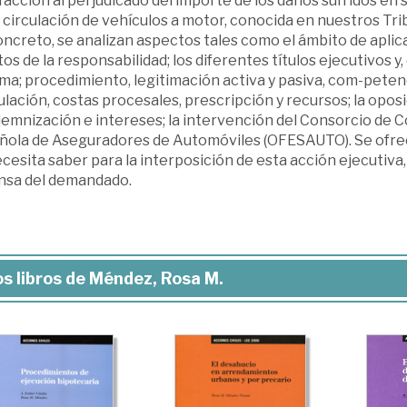
facción al perjudicado del importe de los daños sufridos en
 circulación de vehículos a motor, conocida en nuestros Tri
ncreto, se analizan aspectos tales como el ámbito de aplic
os de la responsabilidad; los diferentes títulos ejecutivos y
a; procedimiento, legitimación activa y pasiva, com-petenci
lación, costas procesales, prescripción y recursos; la oposic
ndemnización e intereses; la intervención del Consorcio de
ñola de Aseguradores de Automóviles (OFESAUTO). Se ofrece
cesita saber para la interposición de esta acción ejecutiva,
nsa del demandado.
s libros de Méndez, Rosa M.