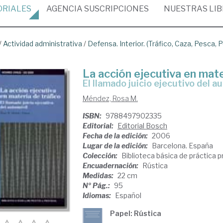
ORIALES
AGENCIA
SUSCRIPCIONES
NUESTRAS
LI
/
Actividad administrativa
/
Defensa. Interior. (Tráfico, Caza, Pesca, P
La acción ejecutiva en mate
el llamado juicio ejecutivo del a
Méndez, Rosa M.
ISBN:
9788497902335
Editorial:
Editorial Bosch
Fecha de la edición:
2006
Lugar de la edición:
Barcelona. España
Colección:
Biblioteca básica de práctica p
Encuadernación:
Rústica
Medidas:
22 cm
Nº Pág.:
95
Idiomas:
Español
Papel: Rústica