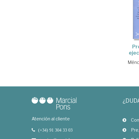
Pr
ejec
Ménd
¿DUD
Atención al cliente
Com
Pre
(+34) 91 304 33 03