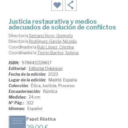
Justicia restaurativa y medios
adecuados de solución de conflictos
Director/a
Serrano Hoyo, Gregorio
Director/a
Rodríguez-García, Nicolás
Coordinador/a
Ruiz López, Cristina
Coordinador/a
Tierno Barrios, Selena
ISBN:
9788411228817
Editorial:
Editorial Dykinson
Fecha de la edición:
2023
Lugar de la edición:
Madrid. España
Colección:
Ética, Justicia, Proceso
Encuadernación:
Rústica
Medidas:
24 cm
Nº Pág.:
322
Idiomas:
Español
Papel: Rústica
29,00 €