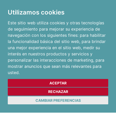
Utilizamos cookies
Este sitio web utiliza cookies y otras tecnologías
de seguimiento para mejorar su experiencia de
navegación con los siguientes fines:
para habilitar
la funcionalidad básica del sitio web
,
para brindar
una mejor experiencia en el sitio web
,
medir su
interés en nuestros productos y servicios y
personalizar las interacciones de marketing
,
para
mostrar anuncios que sean más relevantes para
usted
.
ACEPTAR
RECHAZAR
CAMBIAR PREFERENCIAS