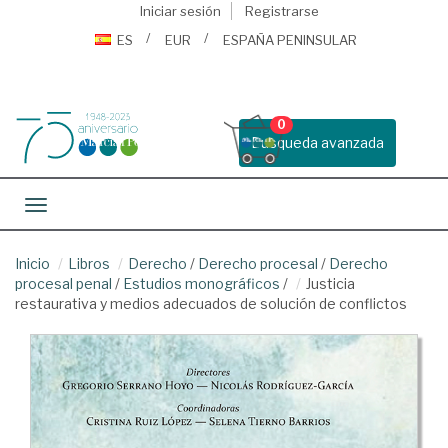
Iniciar sesión
Registrarse
ES
EUR
ESPAÑA PENINSULAR
0
Busqueda avanzada
Toggle navigation
Inicio
Libros
Derecho
/
Derecho procesal
/
Derecho
procesal penal
/
Estudios monográficos
/
Justicia
restaurativa y medios adecuados de solución de conflictos