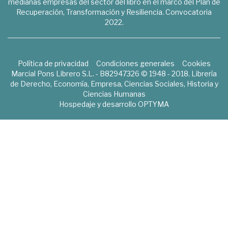
medianas empresas del sector del libro en el marco del Plan de
Recuperación, Transformación y Resiliencia. Convocatoria
2022.
Política de privacidad
Condiciones generales
Cookies
Marcial Pons Librero S.L. - B82947326 © 1948 - 2018. Librería
de Derecho, Economía, Empresa, Ciencias Sociales, Historia y
Ciencias Humanas
Hospedaje y desarrollo
OPTYMA