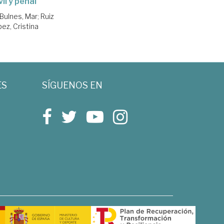
vil y penal
Bulnes, Mar
;
Ruiz
ez, Cristina
ES
SÍGUENOS EN