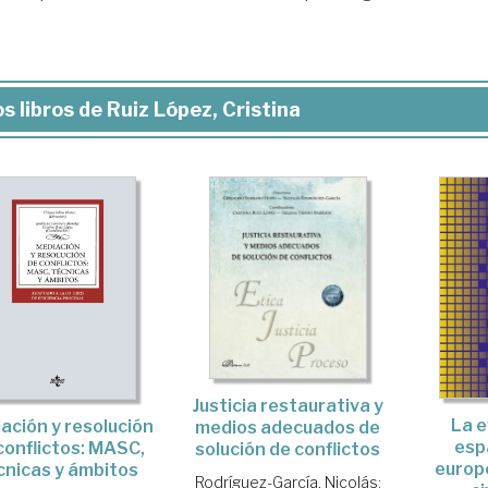
s libros de Ruiz López, Cristina
Justicia restaurativa y
La e
ación y resolución
medios adecuados de
espa
conflictos: MASC,
solución de conflictos
europ
cnicas y ámbitos
Rodríguez-García, Nicolás
;