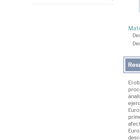
Mate
De
De
Res
El ob
proce
anali
ejer
Europ
prime
afect
Euro
desco