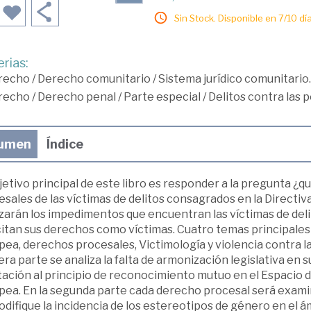
Sin Stock. Disponible en 7/10 día
rias:
recho
/
Derecho comunitario
/
Sistema jurídico comunitario.
recho
/
Derecho penal
/
Parte especial
/
Delitos contra las 
umen
Índice
jetivo principal de este libro es responder a la pregunta 
sales de las víctimas de delitos consagrados en la Directiva
zarán los impedimentos que encuentran las víctimas de deli
citan sus derechos como víctimas. Cuatro temas principales
ea, derechos procesales, Victimología y violencia contra la
ra parte se analiza la falta de armonización legislativa en su 
ación al principio de reconocimiento mutuo en el Espacio de
pea. En la segunda parte cada derecho procesal será exam
difique la incidencia de los estereotipos de género en el ámbi