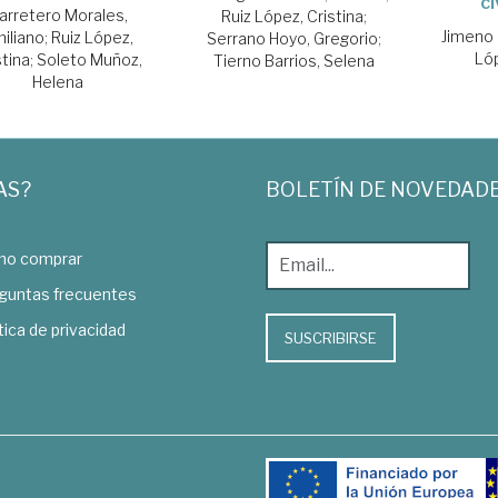
ci
arretero Morales,
Ruiz López, Cristina
;
Jimeno 
iliano
;
Ruiz López,
Serrano Hoyo, Gregorio
;
Lóp
stina
;
Soleto Muñoz,
Tierno Barrios, Selena
Helena
AS?
BOLETÍN DE NOVEDAD
o comprar
guntas frecuentes
tica de privacidad
SUSCRIBIRSE