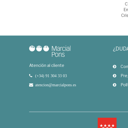
C
Em
Cri
¿DUD
Atención al cliente
Com
Pre
(+34) 91 304 33 03
Polí
atencion@marcialpons.es