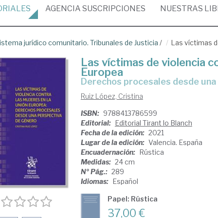
ORIALES
AGENCIA
SUSCRIPCIONES
NUESTRAS
LI
istema jurídico comunitario. Tribunales de Justicia
/
Las víctimas d
Las víctimas de violencia c
Europea
derechos procesales desde una
Ruiz López, Cristina
ISBN:
9788413786599
Editorial:
Editorial Tirant lo Blanch
Fecha de la edición:
2021
Lugar de la edición:
Valencia. España
Encuadernación:
Rústica
Medidas:
24 cm
Nº Pág.:
289
Idiomas:
Español
Papel: Rústica
37,00 €