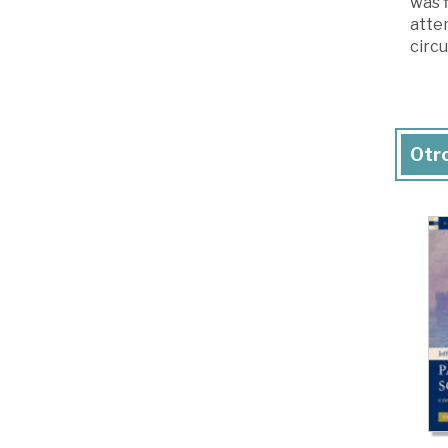
was 
attem
circ
Otro