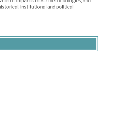
r which compares these methodologies, and
storical, institutional and political