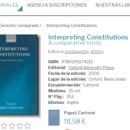
ORIALES
AGENCIA
SUSCRIPCIONES
NUESTRAS
LI
Derecho comparado
/
Interpreting Constitutions
Interpreting Constitutions
a comparative study
Editor/a
Goldsworthy, Jeffrey
ISBN:
9780199274130
Editorial:
Oxford University Press
Fecha de la edición:
2006
Lugar de la edición:
Oxford. Reino Unido
Encuadernación:
Cartoné
Medidas:
25 cm
Nº Pág.:
353
Idiomas:
Inglés
Papel: Cartoné
91,58 €