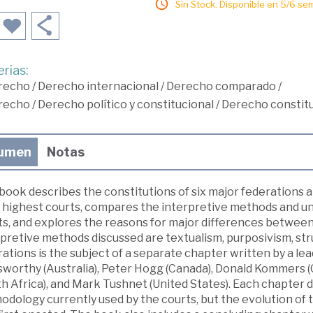
Sin Stock. Disponible en 5/6 se
rias:
recho
/
Derecho internacional
/
Derecho comparado
/
recho
/
Derecho político y constitucional
/
Derecho constitu
umen
Notas
 book describes the constitutions of six major federations
r highest courts, compares the interpretive methods and un
ts, and explores the reasons for major differences betwee
pretive methods discussed are textualism, purposivism, stru
ations is the subject of a separate chapter written by a lead
worthy (Australia), Peter Hogg (Canada), Donald Kommers (Ge
h Africa), and Mark Tushnet (United States). Each chapter 
odology currently used by the courts, but the evolution of