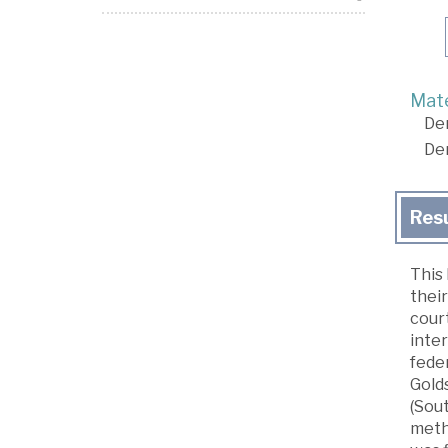
Mate
De
De
Res
This
thei
cour
inter
feder
Golds
(Sout
meth