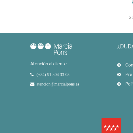
Go
¿DUD
Atención al cliente
Com
Pre
(+34) 91 304 33 03
Polí
atencion@marcialpons.es