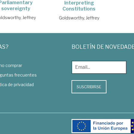
Parliamentary
Interpreting
sovereignty
Constitutions
ldsworthy, Jeffrey
Goldsworthy, Jeffrey
AS?
BOLETÍN DE NOVEDAD
o comprar
guntas frecuentes
tica de privacidad
SUSCRIBIRSE