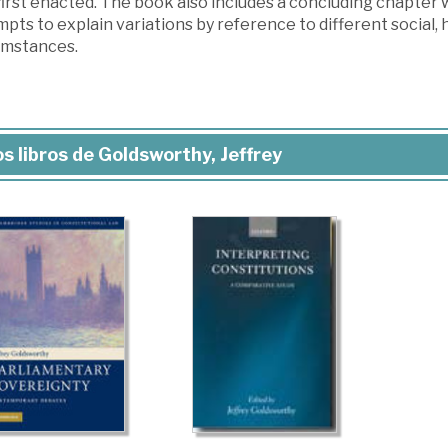
first enacted. The book also includes a concluding chapte
pts to explain variations by reference to different social, hi
umstances.
s libros de Goldsworthy, Jeffrey