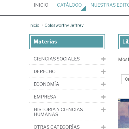
(CURRENT)
INICIO
CATÁLOGO
NUESTRAS
EDIT
Inicio
Goldsworthy, Jeffrey
Materias
Li
Lib
de
CIENCIAS SOCIALES
Mos
Gol
Jef
DERECHO
ECONOMÍA
EMPRESA
HISTORIA Y CIENCIAS
HUMANAS
OTRAS CATEGORÍAS