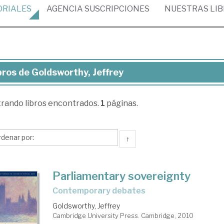
ORIALES
AGENCIA
SUSCRIPCIONES
NUESTRAS
LI
bros de Goldsworthy, Jeffrey
ros
trando
libros encontrados.
1
páginas.
dsworthy,
frey
↑
Parliamentary sovereignty
contemporary debates
Goldsworthy, Jeffrey
Cambridge University Press. Cambridge, 2010