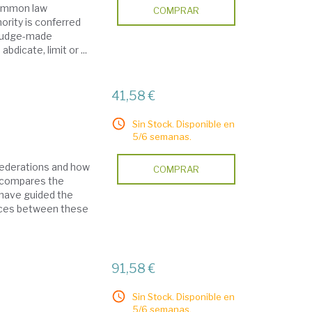
'common law
COMPRAR
ority is conferred
, judge-made
bdicate, limit or ...
41,58 €
Sin Stock. Disponible en
5/6 semanas.
 federations and how
COMPRAR
, compares the
 have guided the
ences between these
91,58 €
Sin Stock. Disponible en
5/6 semanas.