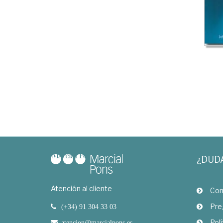
¿DUD
Atención al cliente
Com
Pre
(+34) 91 304 33 03
Polí
atencion@marcialpons.es