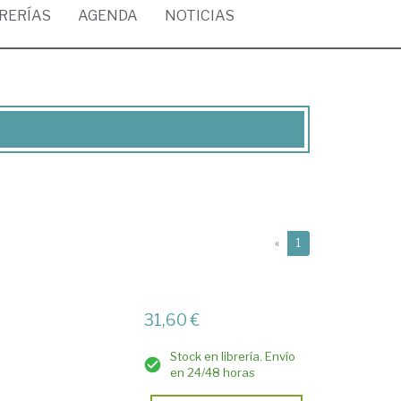
BRERÍAS
AGENDA
NOTICIAS
(current)
«
1
31,60 €
Stock en librería. Envío
en 24/48 horas