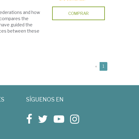
 federations and how
COMPRAR
, compares the
 have guided the
ences between these
(current)
«
1
ES
SÍGUENOS EN