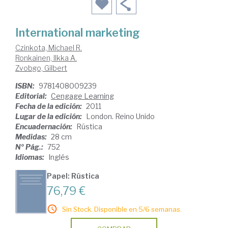
International marketing
Czinkota, Michael R.
Ronkainen, Ilkka A.
Zvobgo, Gilbert
ISBN:
9781408009239
Editorial:
Cengage Learning
Fecha de la edición:
2011
Lugar de la edición:
London. Reino Unido
Encuadernación:
Rústica
Medidas:
28 cm
Nº Pág.:
752
Idiomas:
Inglés
Papel: Rústica
76,79 €
Sin Stock. Disponible en 5/6 semanas.