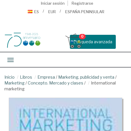
Iniciar sesión
Registrarse
ES
EUR
ESPAÑA PENINSULAR
0
Busqueda avanzada
Toggle navigation
Inicio
Libros
Empresa
/
Marketing, publicidad y venta
/
Marketing
/
Concepto. Mercado y clases
/
International
marketing