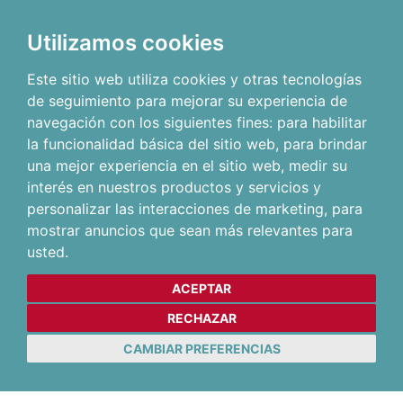
Utilizamos cookies
Este sitio web utiliza cookies y otras tecnologías
de seguimiento para mejorar su experiencia de
navegación con los siguientes fines:
para habilitar
la funcionalidad básica del sitio web
,
para brindar
una mejor experiencia en el sitio web
,
medir su
interés en nuestros productos y servicios y
personalizar las interacciones de marketing
,
para
mostrar anuncios que sean más relevantes para
usted
.
ACEPTAR
RECHAZAR
CAMBIAR PREFERENCIAS