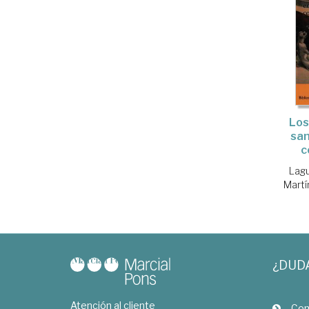
Los
san
c
Lagu
Martí
¿DUD
Atención al cliente
Com