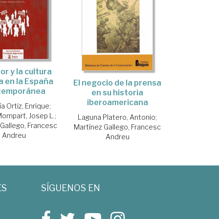
or y la cultura
ca en la España
El negocio de la prensa
temporánea
en su historia
iberoamericana
a Ortiz, Enrique
;
ompart, Josep L.
;
Laguna Platero, Antonio
;
 Gallego, Francesc
Martínez Gallego, Francesc
Andreu
Andreu
ES
SÍGUENOS EN