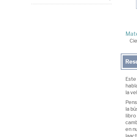
Mate
Cie
Res
Este 
habl
la ve
Pens
la bú
libro
camb
en nu
laact