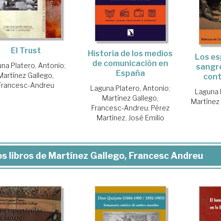
El Trust
Historia de los medios
Los es
de comunicación en
na Platero, Antonio
;
sangre
España
Martínez Gallego,
con
Francesc-Andreu
Laguna Platero, Antonio
;
Laguna 
Martínez Gallego,
Martínez
Francesc-Andreu
;
Pérez
Martínez, José Emilio
s libros de Martínez Gallego, Francesc Andreu