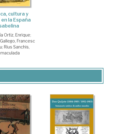
ica, cultura y
a en la España
isabelina
a Ortiz, Enrique
;
 Gallego, Francesc
u
;
Rius Sanchis,
nmaculada