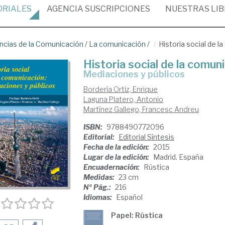
ORIALES
AGENCIA
SUSCRIPCIONES
NUESTRAS
LI
ncias de la Comunicación
/
La comunicación
/
Historia social de l
Historia social de la comun
mediaciones y públicos
Bordería Ortiz, Enrique
Laguna Platero, Antonio
Martínez Gallego, Francesc Andreu
ISBN:
9788490772096
Editorial:
Editorial Síntesis
Fecha de la edición:
2015
Lugar de la edición:
Madrid. España
Encuadernación:
Rústica
Medidas:
23 cm
Nº Pág.:
216
Idiomas:
Español
Papel: Rústica