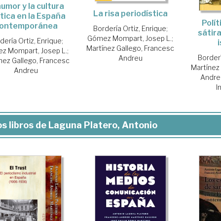
humor y la cultura
La risa periodística
ítica en la España
Polít
ontemporánea
Bordería Ortiz, Enrique
;
sátir
Gómez Mompart, Josep L.
;
dería Ortiz, Enrique
;
Martínez Gallego, Francesc
z Mompart, Josep L.
;
Borderí
Andreu
nez Gallego, Francesc
Martínez
Andreu
Andre
I
s libros de Laguna Platero, Antonio