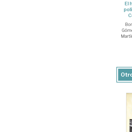
El 
pol
C
Bor
Góme
Martí
Otro