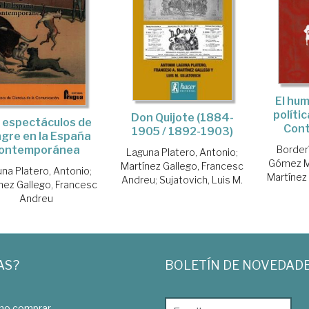
El hum
políti
Don Quijote (1884-
 espectáculos de
Con
1905 / 1892-1903)
gre en la España
ontemporánea
Borderí
Laguna Platero, Antonio
;
Gómez M
Martínez Gallego, Francesc
na Platero, Antonio
;
Martínez
Andreu
;
Sujatovich, Luis M.
nez Gallego, Francesc
Andreu
AS?
BOLETÍN DE NOVEDAD
o comprar