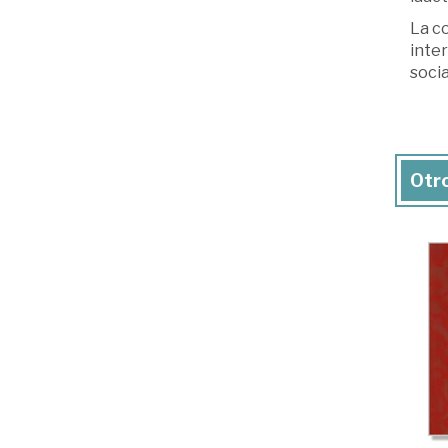
La co
inter
socia
Otro