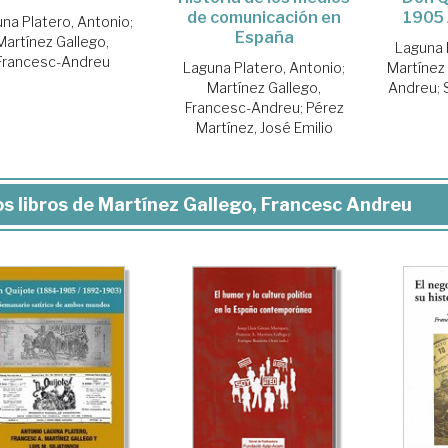
de comunicación en
1905 
na Platero, Antonio
;
España
Martínez Gallego,
Laguna 
Francesc-Andreu
Laguna Platero, Antonio
;
Martínez
Martínez Gallego,
Andreu
;
Francesc-Andreu
;
Pérez
Martínez, José Emilio
s libros de Martínez Gallego, Francesc Andreu