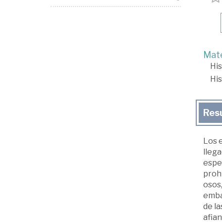
Mate
His
His
Res
Los 
llega
espe
prohi
osos,
embar
de la
afian