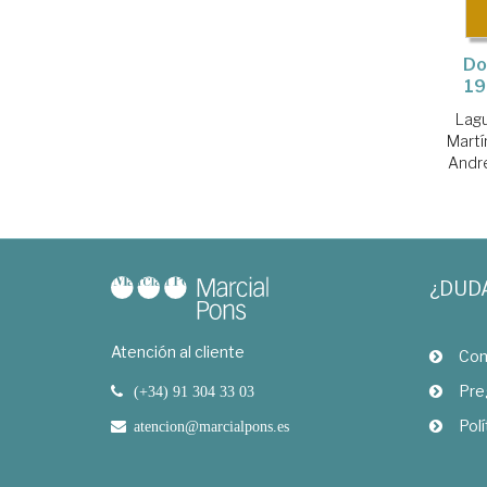
Do
19
Lagu
Martí
Andr
¿DUD
Atención al cliente
Com
Pre
(+34) 91 304 33 03
Polí
atencion@marcialpons.es