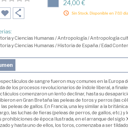
24,00 €
Sin Stock. Disponible en 7/10 día
rias:
toria y Ciencias Humanas
/
Antropología
/
Antropología cult
toria y Ciencias Humanas
/
Historia de España
/
Edad Conte
umen
espectáculos de sangre fueron muy comunes en la Europa de
da de los procesos revolucionarios de índole liberal, a finales 
ctáculos comenzaron un lento declinar, hasta su desaparic
bieron en Gran Bretaña las peleas de toros y perros (las cél
 las peleas de gallos. En Francia, una ley similar a la británi
go, las luchas de fieras (peleas de perros, de gallos, etc.) y
s prohibiciones de época Ilustrada, en el arranque del siglo
zado y hasta uno de ellos, los toros, comenzaba a ser tildado