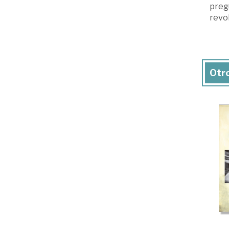
pregu
revol
Otro