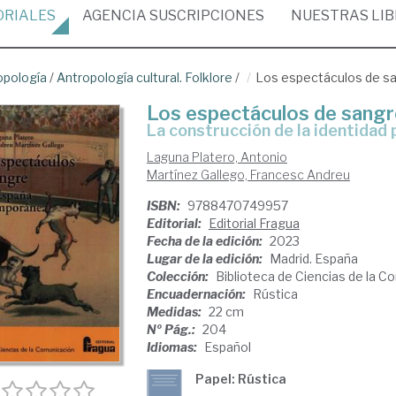
ORIALES
AGENCIA
SUSCRIPCIONES
NUESTRAS
LI
opología
/
Antropología cultural. Folklore
/
Los espectáculos de s
Los espectáculos de sangr
la construcción de la identidad 
Laguna Platero, Antonio
Martínez Gallego, Francesc Andreu
ISBN:
9788470749957
Editorial:
Editorial Fragua
Fecha de la edición:
2023
Lugar de la edición:
Madrid. España
Colección:
Biblioteca de Ciencias de la 
Encuadernación:
Rústica
Medidas:
22 cm
Nº Pág.:
204
Idiomas:
Español
Papel: Rústica