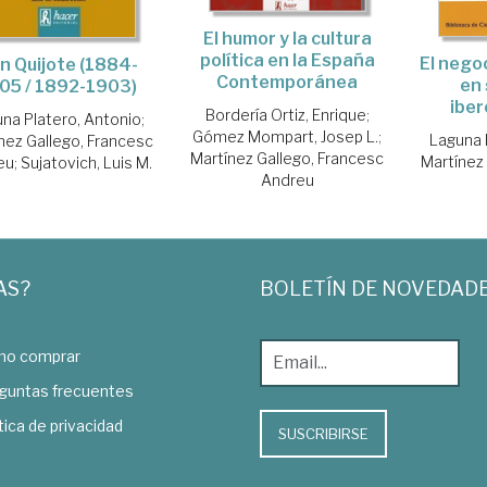
El humor y la cultura
política en la España
El nego
n Quijote (1884-
Contemporánea
en 
05 / 1892-1903)
ibe
Bordería Ortiz, Enrique
;
na Platero, Antonio
;
Gómez Mompart, Josep L.
;
Laguna 
nez Gallego, Francesc
Martínez Gallego, Francesc
Martínez
eu
;
Sujatovich, Luis M.
Andreu
AS?
BOLETÍN DE NOVEDAD
o comprar
guntas frecuentes
tica de privacidad
SUSCRIBIRSE