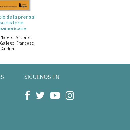
cio de la prensa
su historia
roamericana
Platero, Antonio
;
 Gallego, Francesc
Andreu
ES
SÍGUENOS EN