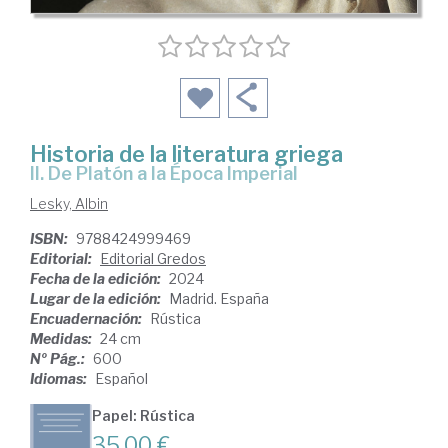
Historia de la literatura griega
II. De Platón a la Época Imperial
Lesky, Albin
ISBN:
9788424999469
Editorial:
Editorial Gredos
Fecha de la edición:
2024
Lugar de la edición:
Madrid. España
Encuadernación:
Rústica
Medidas:
24 cm
Nº Pág.:
600
Idiomas:
Español
Papel: Rústica
35,00 €