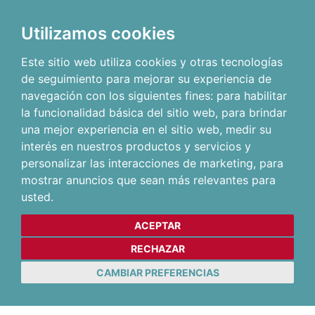
Utilizamos cookies
Este sitio web utiliza cookies y otras tecnologías
de seguimiento para mejorar su experiencia de
navegación con los siguientes fines:
para habilitar
la funcionalidad básica del sitio web
,
para brindar
una mejor experiencia en el sitio web
,
medir su
interés en nuestros productos y servicios y
personalizar las interacciones de marketing
,
para
mostrar anuncios que sean más relevantes para
usted
.
ACEPTAR
RECHAZAR
CAMBIAR PREFERENCIAS