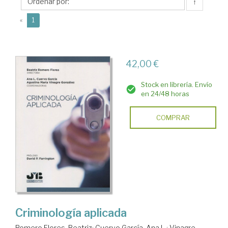
Beatriz
↑
(current)
«
1
42,00 €
Stock en librería. Envío
en 24/48 horas
COMPRAR
Criminología aplicada
Romero Flores, Beatriz
;
Cuervo García, Ana L.
;
Vinagre