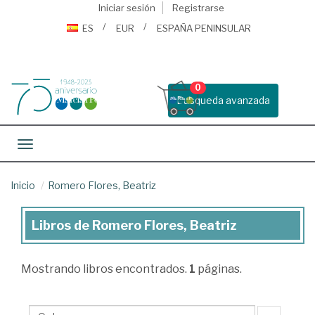
Iniciar sesión
Registrarse
ES
EUR
ESPAÑA PENINSULAR
0
Busqueda avanzada
Toggle navigation
Inicio
Romero Flores, Beatriz
Libros de Romero Flores, Beatriz
Libros
de
Mostrando
libros encontrados.
1
páginas.
Romero
Flores,