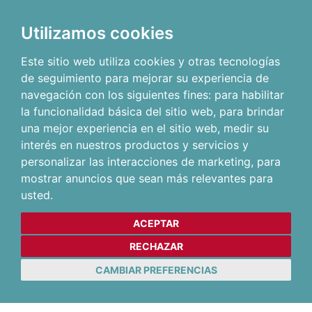
Utilizamos cookies
Este sitio web utiliza cookies y otras tecnologías
de seguimiento para mejorar su experiencia de
navegación con los siguientes fines:
para habilitar
la funcionalidad básica del sitio web
,
para brindar
una mejor experiencia en el sitio web
,
medir su
interés en nuestros productos y servicios y
personalizar las interacciones de marketing
,
para
mostrar anuncios que sean más relevantes para
usted
.
ACEPTAR
RECHAZAR
CAMBIAR PREFERENCIAS