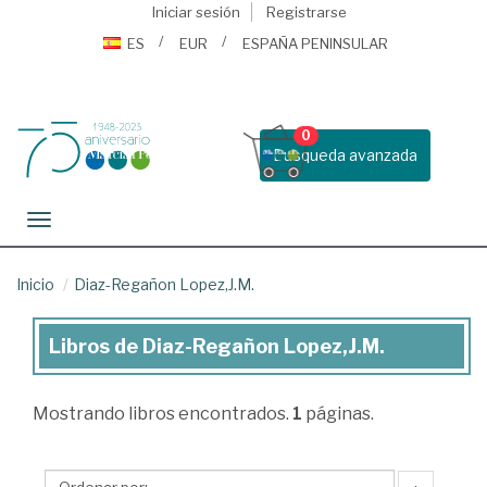
Iniciar sesión
Registrarse
ES
EUR
ESPAÑA PENINSULAR
0
Busqueda avanzada
Toggle navigation
Inicio
Diaz-Regañon Lopez,J.M.
Libros de Diaz-Regañon Lopez,J.M.
Libros
de
Mostrando
libros encontrados.
1
páginas.
Diaz-
Regañon