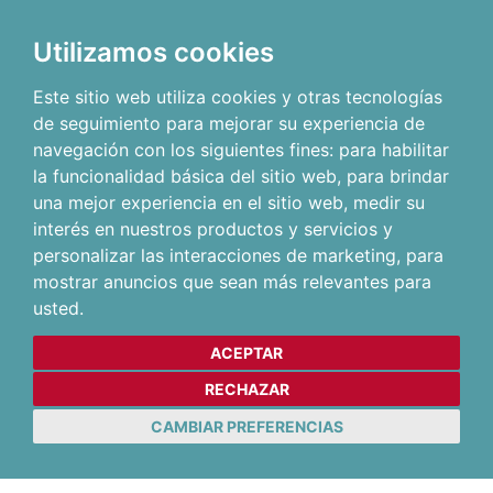
Utilizamos cookies
Este sitio web utiliza cookies y otras tecnologías
de seguimiento para mejorar su experiencia de
navegación con los siguientes fines:
para habilitar
la funcionalidad básica del sitio web
,
para brindar
una mejor experiencia en el sitio web
,
medir su
interés en nuestros productos y servicios y
personalizar las interacciones de marketing
,
para
mostrar anuncios que sean más relevantes para
usted
.
ACEPTAR
RECHAZAR
CAMBIAR PREFERENCIAS