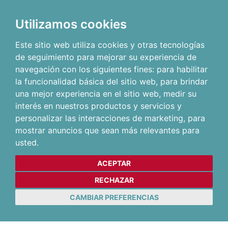
Utilizamos cookies
Este sitio web utiliza cookies y otras tecnologías
de seguimiento para mejorar su experiencia de
navegación con los siguientes fines:
para habilitar
la funcionalidad básica del sitio web
,
para brindar
una mejor experiencia en el sitio web
,
medir su
interés en nuestros productos y servicios y
personalizar las interacciones de marketing
,
para
mostrar anuncios que sean más relevantes para
usted
.
ACEPTAR
RECHAZAR
CAMBIAR PREFERENCIAS