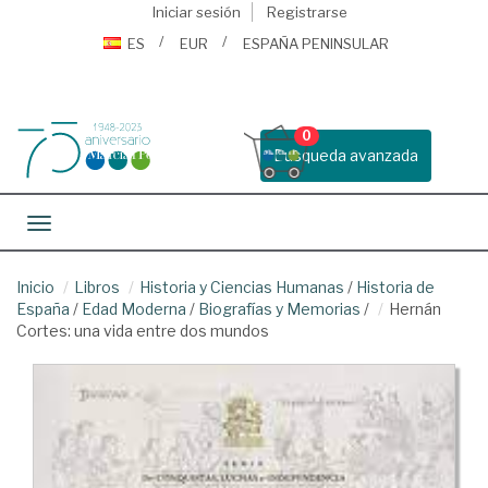
Iniciar sesión
Registrarse
ES
EUR
ESPAÑA PENINSULAR
0
Busqueda avanzada
Toggle navigation
Inicio
Libros
Historia y Ciencias Humanas
/
Historia de
España
/
Edad Moderna
/
Biografías y Memorias
/
Hernán
Cortes: una vida entre dos mundos