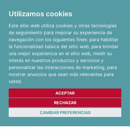
Utilizamos cookies
Este sitio web utiliza cookies y otras tecnologías
de seguimiento para mejorar su experiencia de
navegación con los siguientes fines:
para habilitar
la funcionalidad básica del sitio web
,
para brindar
una mejor experiencia en el sitio web
,
medir su
interés en nuestros productos y servicios y
personalizar las interacciones de marketing
,
para
mostrar anuncios que sean más relevantes para
usted
.
ACEPTAR
RECHAZAR
CAMBIAR PREFERENCIAS