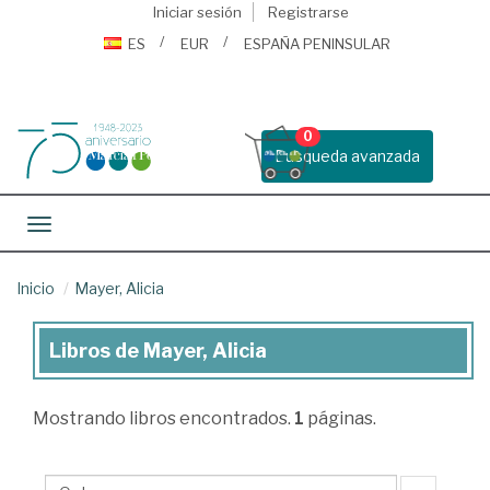
Iniciar sesión
Registrarse
ES
EUR
ESPAÑA PENINSULAR
0
Busqueda avanzada
Toggle navigation
Inicio
Mayer, Alicia
Libros de Mayer, Alicia
Libros
de
Mostrando
libros encontrados.
1
páginas.
Mayer,
Alicia