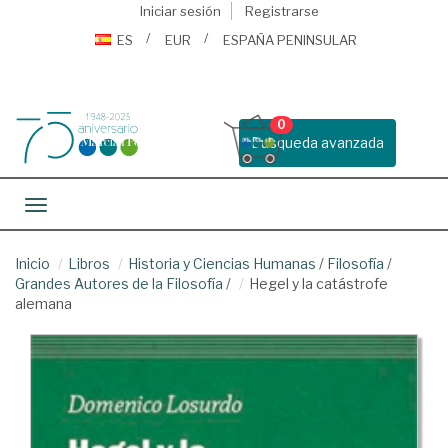
Iniciar sesión
Registrarse
ES
EUR
ESPAÑA PENINSULAR
0
Busqueda avanzada
Toggle navigation
Inicio
Libros
Historia y Ciencias Humanas
/
Filosofía
/
Grandes Autores de la Filosofía
/
Hegel y la catástrofe
alemana