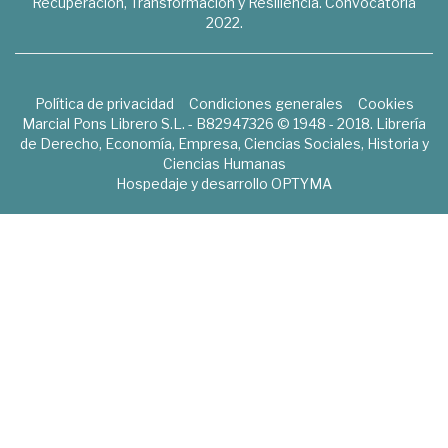
Recuperación, Transformación y Resiliencia. Convocatoria
2022.
Política de privacidad
Condiciones generales
Cookies
Marcial Pons Librero S.L. - B82947326 © 1948 - 2018. Librería
de Derecho, Economía, Empresa, Ciencias Sociales, Historia y
Ciencias Humanas
Hospedaje y desarrollo
OPTYMA