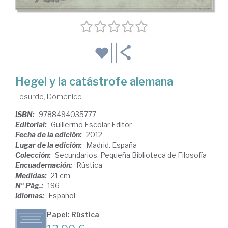
Hegel y la catástrofe alemana
Losurdo, Domenico
ISBN:
9788494035777
Editorial:
Guillermo Escolar Editor
Fecha de la edición:
2012
Lugar de la edición:
Madrid. España
Colección:
Secundarios. Pequeña Biblioteca de Filosofía
Encuadernación:
Rústica
Medidas:
21 cm
Nº Pág.:
196
Idiomas:
Español
Papel: Rústica