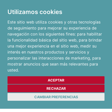
Utilizamos cookies
Este sitio web utiliza cookies y otras tecnologías
de seguimiento para mejorar su experiencia de
navegación con los siguientes fines:
para habilitar
la funcionalidad básica del sitio web
,
para brindar
una mejor experiencia en el sitio web
,
medir su
interés en nuestros productos y servicios y
personalizar las interacciones de marketing
,
para
mostrar anuncios que sean más relevantes para
usted
.
ACEPTAR
RECHAZAR
CAMBIAR PREFERENCIAS