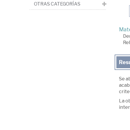
OTRAS CATEGORÍAS
Mate
De
Rel
Res
Se a
acaba
crite
La ob
inte