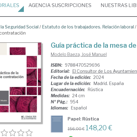
ORIALES
AGENCIA
SUSCRIPCIONES
NUESTRAS
LI
 la Seguridad Social
/
Estatuto de los trabajadores. Relación laboral
 contratación
Guía práctica de la mesa d
Modelo Baeza, José Manuel
ISBN:
9788470529696
Editorial:
El Consultor de Los Ayuntamie
Fecha de la edición:
2024
Lugar de la edición:
Madrid. España
Encuadernación:
Rústica
Medidas:
24 cm
Nº Pág.:
954
Idiomas:
Español
Papel: Rústica
148,20 €
156,00 €