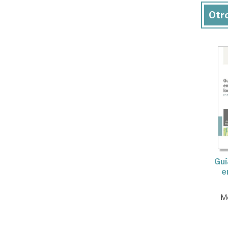
Otro
Guí
e
M