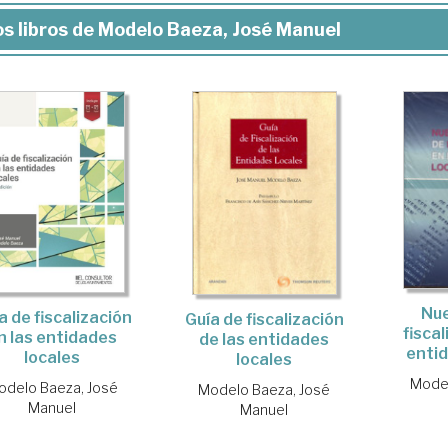
s libros de Modelo Baeza, José Manuel
Nue
a de fiscalización
Guía de fiscalización
fiscal
n las entidades
de las entidades
entid
locales
locales
Model
odelo Baeza, José
Modelo Baeza, José
Manuel
Manuel