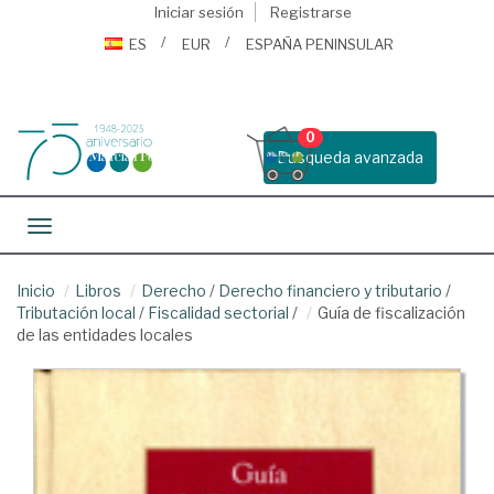
Iniciar sesión
Registrarse
ES
EUR
ESPAÑA PENINSULAR
0
Busqueda avanzada
Toggle navigation
Inicio
Libros
Derecho
/
Derecho financiero y tributario
/
Tributación local
/
Fiscalidad sectorial
/
Guía de fiscalización
de las entidades locales