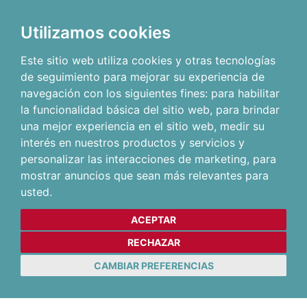
Utilizamos cookies
Este sitio web utiliza cookies y otras tecnologías
de seguimiento para mejorar su experiencia de
navegación con los siguientes fines:
para habilitar
la funcionalidad básica del sitio web
,
para brindar
una mejor experiencia en el sitio web
,
medir su
interés en nuestros productos y servicios y
personalizar las interacciones de marketing
,
para
mostrar anuncios que sean más relevantes para
usted
.
ACEPTAR
RECHAZAR
CAMBIAR PREFERENCIAS