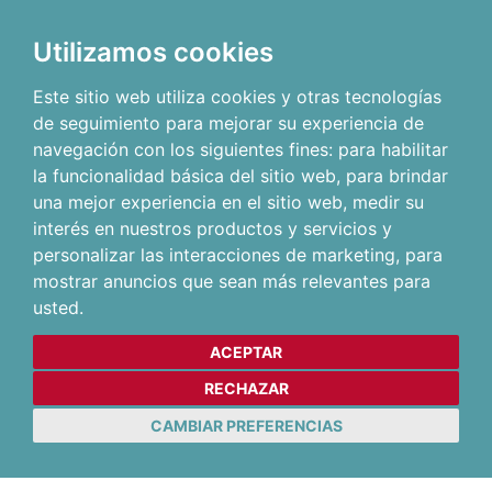
Utilizamos cookies
Este sitio web utiliza cookies y otras tecnologías
de seguimiento para mejorar su experiencia de
navegación con los siguientes fines:
para habilitar
la funcionalidad básica del sitio web
,
para brindar
una mejor experiencia en el sitio web
,
medir su
interés en nuestros productos y servicios y
personalizar las interacciones de marketing
,
para
mostrar anuncios que sean más relevantes para
usted
.
ACEPTAR
RECHAZAR
CAMBIAR PREFERENCIAS