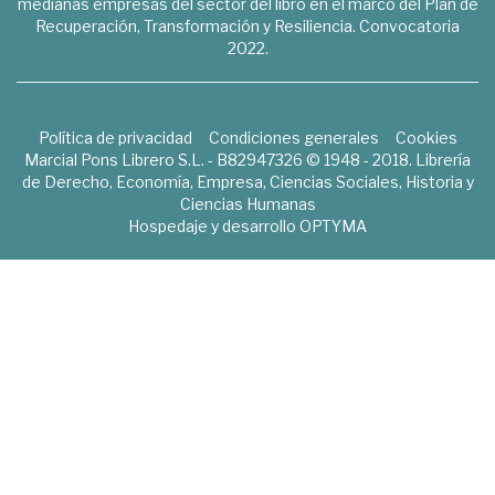
medianas empresas del sector del libro en el marco del Plan de
Recuperación, Transformación y Resiliencia. Convocatoria
2022.
Política de privacidad
Condiciones generales
Cookies
Marcial Pons Librero S.L. - B82947326 © 1948 - 2018. Librería
de Derecho, Economía, Empresa, Ciencias Sociales, Historia y
Ciencias Humanas
Hospedaje y desarrollo
OPTYMA