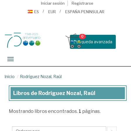
Iniciar sesión
Registrarse
ES
EUR
ESPAÑA PENINSULAR
0
Busqueda avanzada
Toggle navigation
Inicio
Rodríguez Nozal, Raúl
Libros de Rodríguez Nozal, Raúl
Libros
de
Mostrando
libros encontrados.
1
páginas.
Rodríguez
Nozal,