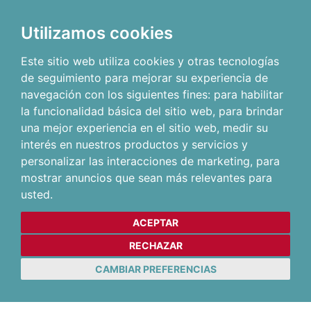
Utilizamos cookies
Este sitio web utiliza cookies y otras tecnologías
de seguimiento para mejorar su experiencia de
navegación con los siguientes fines:
para habilitar
la funcionalidad básica del sitio web
,
para brindar
una mejor experiencia en el sitio web
,
medir su
interés en nuestros productos y servicios y
personalizar las interacciones de marketing
,
para
mostrar anuncios que sean más relevantes para
usted
.
ACEPTAR
RECHAZAR
CAMBIAR PREFERENCIAS