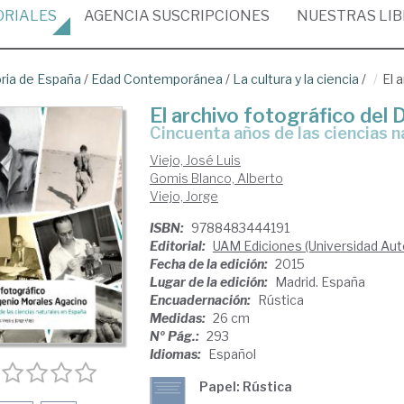
ORIALES
AGENCIA
SUSCRIPCIONES
NUESTRAS
LI
oria de España
/
Edad Contemporánea
/
La cultura y la ciencia
/
El 
El archivo fotográfico del
cincuenta años de las ciencias 
Viejo, José Luis
Gomis Blanco, Alberto
Viejo, Jorge
ISBN:
9788483444191
Editorial:
UAM Ediciones (Universidad Au
Fecha de la edición:
2015
Lugar de la edición:
Madrid. España
Encuadernación:
Rústica
Medidas:
26 cm
Nº Pág.:
293
Idiomas:
Español
Papel: Rústica