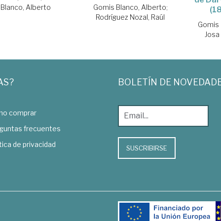
Gomis Blanco, Alberto
;
Blanco, Alberto
(1
Rodríguez Nozal, Raúl
Gomis 
Josa
AS?
BOLETÍN DE NOVEDAD
o comprar
guntas frecuentes
tica de privacidad
SUSCRIBIRSE