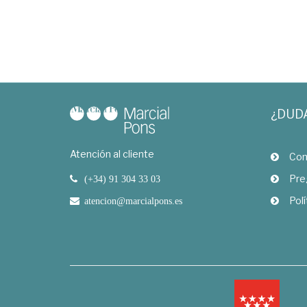
¿DUD
Atención al cliente
Com
Pre
(+34) 91 304 33 03
Polí
atencion@marcialpons.es