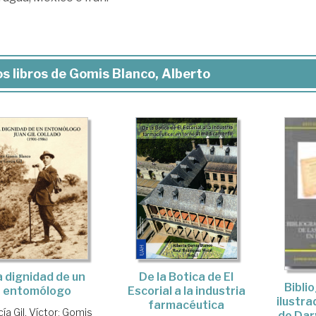
s libros de Gomis Blanco, Alberto
De la Botica de El
a dignidad de un
Biblio
Escorial a la industria
entomólogo
ilustra
farmacéutica
ía Gil, Víctor
;
Gomis
de Dar