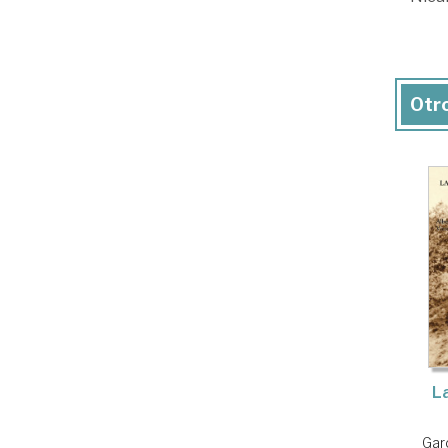
Otro
L
Garc