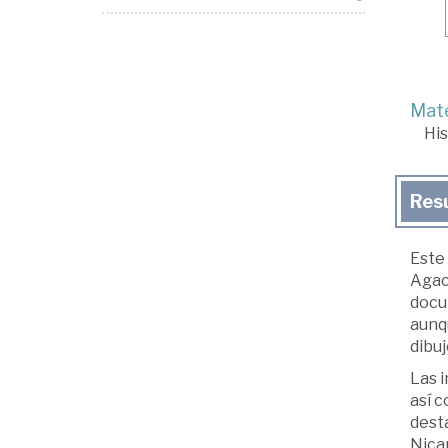
Mate
His
Res
Este
Agac
docum
aunqu
dibuj
Las i
así c
dest
Nicar