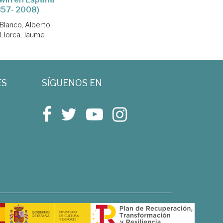
857- 2008)
Blanco, Alberto
;
 Llorca, Jaume
ES
SÍGUENOS EN