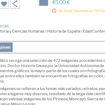
45,00 €
Sin Stock. Disponible en 7/10 día
rias:
toria y Ciencias Humanas
/
Historia de España
/
Edad Conte
umen
 libro recoge una selección de 472 imágenes procedentes 
ino, Doctor Honoris Causa por la Universidad Autónoma de 
entos gráficos, la mayor parte de los cuales son fotografí
e entre ellos también se encuentran fotografías en color, 
os.
mágenes se refieren a los temas más variados: retratos, pers
omo a lugares muy diversos, resultado de la larga vida científi
acan valiosas imágenes de los Pirineos, Moncayo, Sierra de
agua, México e Irán.