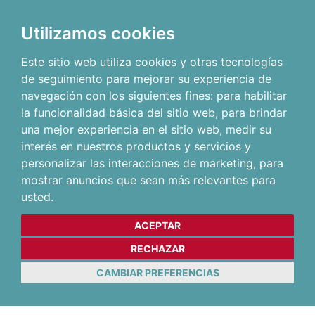
Utilizamos cookies
Este sitio web utiliza cookies y otras tecnologías
de seguimiento para mejorar su experiencia de
navegación con los siguientes fines:
para habilitar
la funcionalidad básica del sitio web
,
para brindar
una mejor experiencia en el sitio web
,
medir su
interés en nuestros productos y servicios y
personalizar las interacciones de marketing
,
para
mostrar anuncios que sean más relevantes para
usted
.
ACEPTAR
RECHAZAR
CAMBIAR PREFERENCIAS