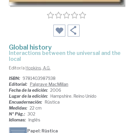
Global history
interactions between the universal and the
local
Editor/a
Hopkins, A.G.
ISBN:
9781403987938
Editorial:
Palgrave MacMillan
Fecha de la edición:
2006
Lugar de la edición:
Hampshire. Reino Unido
Encuadernación:
Rústica
Medidas:
22 cm
Nº Pág.:
302
Idiomas:
Inglés
Papel: Rústica