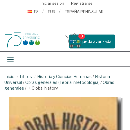
Iniciar sesión
Registrarse
ES
EUR
ESPAÑA PENINSULAR
0
Busqueda avanzada
Toggle navigation
Inicio
Libros
Historia y Ciencias Humanas
/
Historia
Universal
/
Obras generales (Teoría, metodología)
/
Obras
generales
/
Global history