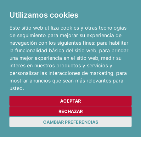
Utilizamos cookies
Este sitio web utiliza cookies y otras tecnologías
de seguimiento para mejorar su experiencia de
navegación con los siguientes fines:
para habilitar
la funcionalidad básica del sitio web
,
para brindar
una mejor experiencia en el sitio web
,
medir su
interés en nuestros productos y servicios y
personalizar las interacciones de marketing
,
para
mostrar anuncios que sean más relevantes para
usted
.
ACEPTAR
RECHAZAR
CAMBIAR PREFERENCIAS