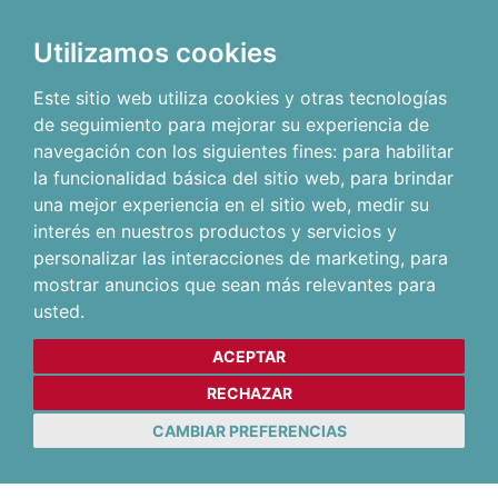
Utilizamos cookies
Este sitio web utiliza cookies y otras tecnologías
de seguimiento para mejorar su experiencia de
navegación con los siguientes fines:
para habilitar
la funcionalidad básica del sitio web
,
para brindar
una mejor experiencia en el sitio web
,
medir su
interés en nuestros productos y servicios y
personalizar las interacciones de marketing
,
para
mostrar anuncios que sean más relevantes para
usted
.
ACEPTAR
RECHAZAR
CAMBIAR PREFERENCIAS