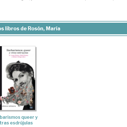
s libros de Rosón, María
barismos queer y
tras esdrújulas