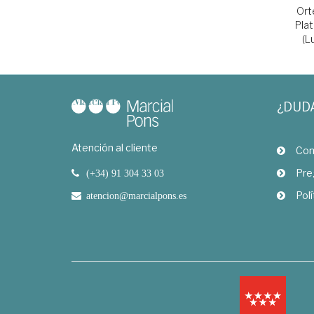
Ort
Pla
(L
¿DUD
Atención al cliente
Com
Pre
(+34) 91 304 33 03
Polí
atencion@marcialpons.es