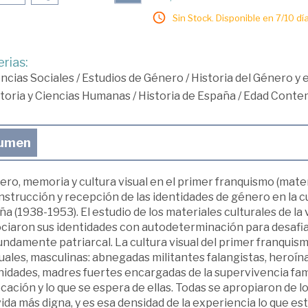
Sin Stock. Disponible en 7/10 día
rias:
ncias Sociales
/
Estudios de Género
/
Historia del Género y
toria y Ciencias Humanas
/
Historia de España
/
Edad Conte
umen
ro, memoria y cultura visual en el primer franquismo (materi
nstrucción y recepción de las identidades de género en la cu
a (1938-1953). El estudio de los materiales culturales de la
ciaron sus identidades con autodeterminación para desafia
undamente patriarcal. La cultura visual del primer franqu
ales, masculinas: abnegadas militantes falangistas, heroína
idades, madres fuertes encargadas de la supervivencia famil
cación y lo que se espera de ellas. Todas se apropiaron de l
ida más digna, y es esa densidad de la experiencia lo que est