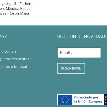
ega Arjonilla, Esther
;
tero Méndez, Raquel
ucas)
;
Rosón, María
AS?
BOLETÍN DE NOVEDAD
o comprar
guntas frecuentes
tica de privacidad
SUSCRIBIRSE