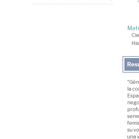
Mate
Cie
His
Res
"Géne
la co
Españ
nego
prof
sensu
femin
su vo
una v