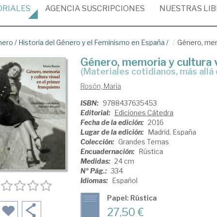
ORIALES
AGENCIA
SUSCRIPCIONES
NUESTRAS
LI
nero
/
Historia del Género y el Feminismo en España
/
Género, memo
Género, memoria y cultura v
(materiales cotidianos, más allá 
Rosón, María
ISBN:
9788437635453
Editorial:
Ediciones Cátedra
Fecha de la edición:
2016
Lugar de la edición:
Madrid. España
Colección:
Grandes Temas
Encuadernación:
Rústica
Medidas:
24 cm
Nº Pág.:
334
Idiomas:
Español
Papel: Rústica
27,50 €