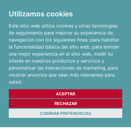
Utilizamos cookies
Este sitio web utiliza cookies y otras tecnologías
de seguimiento para mejorar su experiencia de
navegación con los siguientes fines:
para habilitar
la funcionalidad básica del sitio web
,
para brindar
una mejor experiencia en el sitio web
,
medir su
interés en nuestros productos y servicios y
personalizar las interacciones de marketing
,
para
mostrar anuncios que sean más relevantes para
usted
.
ACEPTAR
RECHAZAR
CAMBIAR PREFERENCIAS