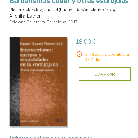
Barbarismos queer y otras esdrújulas
Platero Méndez, Raquel (Lucas)
;
Rosón, María
;
Ortega
Arjonilla, Esther
Edicions Bellaterra. Barcelona, 2017
18,00 €
Sin Stock. Disponible en
7/10 días.
COMPRAR