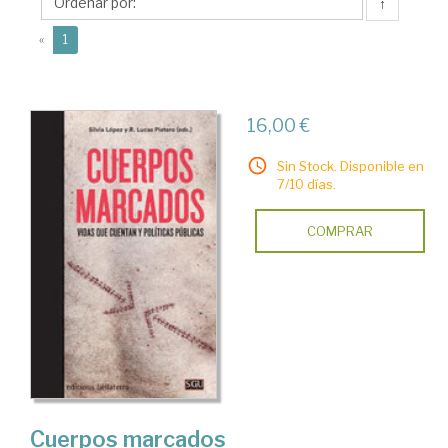
Raquel
↑
(Lucas)
(current)
«
1
16,00 €
Sin Stock. Disponible en
7/10 días.
COMPRAR
Cuerpos marcados