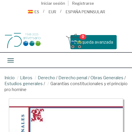
Iniciar sesión
Registrarse
ES
EUR
ESPAÑA PENINSULAR
0
Busqueda avanzada
Toggle navigation
Inicio
Libros
Derecho
/
Derecho penal
/
Obras Generales
/
Estudios generales
/
Garantías constitucionales y el principio
pro homine