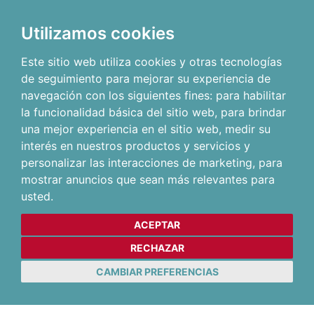
Utilizamos cookies
Este sitio web utiliza cookies y otras tecnologías
de seguimiento para mejorar su experiencia de
navegación con los siguientes fines:
para habilitar
la funcionalidad básica del sitio web
,
para brindar
una mejor experiencia en el sitio web
,
medir su
interés en nuestros productos y servicios y
personalizar las interacciones de marketing
,
para
mostrar anuncios que sean más relevantes para
usted
.
ACEPTAR
RECHAZAR
CAMBIAR PREFERENCIAS