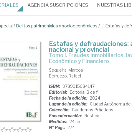
ORIALES
AGENCIA
SUSCRIPCIONES
NUESTRAS
LI
special
/
Delitos patrimoniales y socioeconómicos
/
Estafas y defr
Estafas y defraudaciones: a
nacional y provincial
Tomo I. Fraudes inmobiliarios, lavado de dinero y delitos contra el Orden
Económico y Financiero
Sequeira, Marcos
Berruezo, Rafael
ISBN:
9789915684147
Editorial:
Editorial B de f
Fecha de la edición:
2024
Lugar de la edición:
Ciudad Autónoma de 
Colección:
Cuadernos Prácticos
Encuadernación:
Rústica
Medidas:
24 cm
Nº Pág.:
274