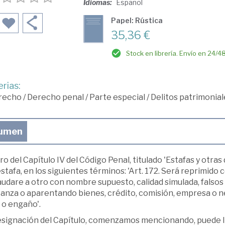
Idiomas:
Español
Papel: Rústica
35,36 €
Stock en librería. Envío en 24/4
rias:
recho
/
Derecho penal
/
Parte especial
/
Delitos patrimonia
umen
o del Capítulo IV del Código Penal, titulado 'Estafas y otras
sta­fa, en los siguientes términos: 'Art. 172. Será reprimido 
udare a otro con nombre supuesto, calidad simulada, falsos 
ianza o aparentando bienes, crédito, comisión, empresa o n
 o engaño'.
esignación del Capítulo, comenzamos mencionando, puede lla