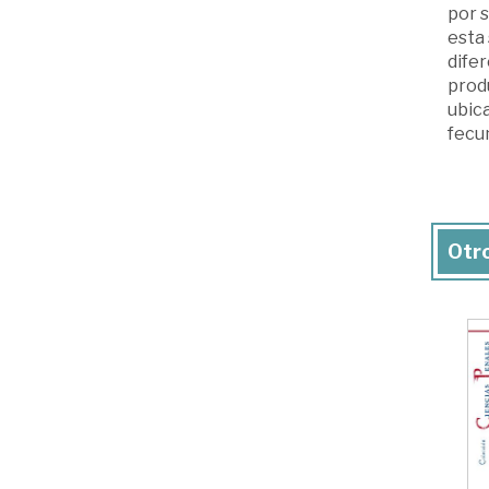
por s
esta 
difer
produ
ubica
fecun
Otro