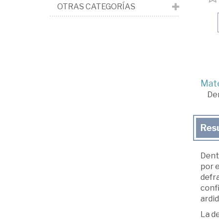
OTRAS CATEGORÍAS
Mate
De
Res
Dentr
por e
defra
conf
ardid
La d