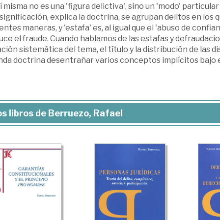
í mis­ma no es una 'figura delictiva', sino un 'modo' particula
significación, explica la doctrina, se agrupan delitos en los 
entes maneras, y 'estafa' es, al igual que el 'abuso de confia
ce el fraude. Cuando hablamos de las estafas y defraudacio
ción sistemática del tema, el título y la distribución de las 
da doc­trina desentrañar varios conceptos implícitos bajo el
s libros de Berruezo, Rafael