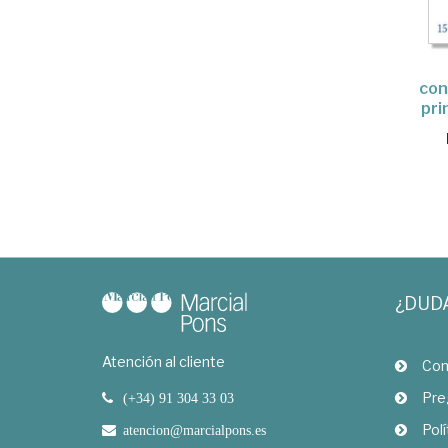
con
pri
¿DUD
Atención al cliente
Com
Pre
(+34) 91 304 33 03
Polí
atencion@marcialpons.es