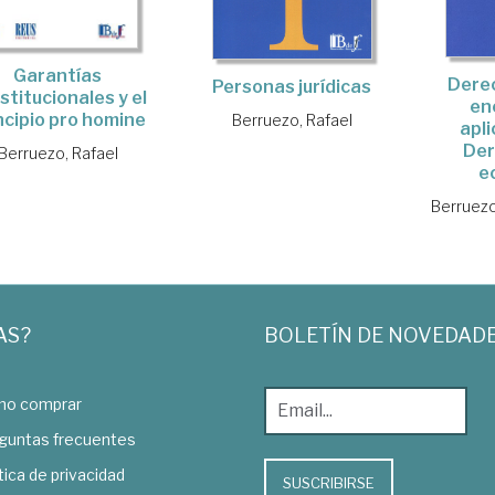
Garantías
Derec
Personas jurídicas
stitucionales y el
en
ncipio pro homine
Berruezo, Rafael
apli
Der
Berruezo, Rafael
e
Berruezo
AS?
BOLETÍN DE NOVEDAD
o comprar
guntas frecuentes
tica de privacidad
SUSCRIBIRSE