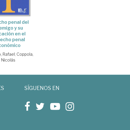
ho penal del
emigo y su
cación en el
echo penal
conómico
, Rafael
;
Coppola,
Nicolás
ES
SÍGUENOS EN