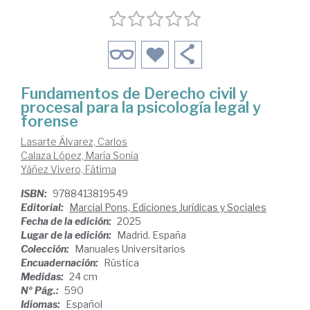
Fundamentos de Derecho civil y
procesal para la psicología legal y
forense
Lasarte Álvarez, Carlos
Calaza López, María Sonia
Yáñez Vivero, Fátima
ISBN:
9788413819549
Editorial:
Marcial Pons, Ediciones Jurídicas y Sociales
Fecha de la edición:
2025
Lugar de la edición:
Madrid. España
Colección:
Manuales Universitarios
Encuadernación:
Rústica
Medidas:
24 cm
Nº Pág.:
590
Idiomas:
Español