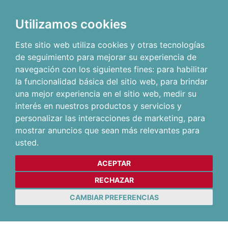
Utilizamos cookies
Este sitio web utiliza cookies y otras tecnologías
de seguimiento para mejorar su experiencia de
navegación con los siguientes fines:
para habilitar
la funcionalidad básica del sitio web
,
para brindar
una mejor experiencia en el sitio web
,
medir su
interés en nuestros productos y servicios y
personalizar las interacciones de marketing
,
para
mostrar anuncios que sean más relevantes para
usted
.
ACEPTAR
RECHAZAR
CAMBIAR PREFERENCIAS